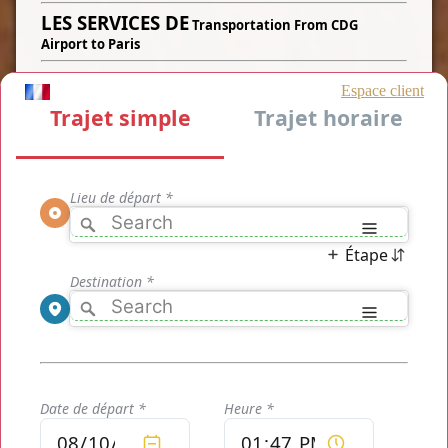
LES SERVICES DE
Transportation From CDG
Airport to Paris
Transportation From CDG Airport to Paris par
TaxisRoissy
vous propose de vous prendre en charge aux
aéroports de Paris, à Roissy
CDG Charles de Gaulle , Roissy
ou l'aéroport de votre choix et de vous mener à l'aéroport de
votre choix ou dans le centre de Paris à l'adresse de votre
choix : en indiquant l'adresse de départ, l'aéroport auquel
vous souhaitez que notre service de transport en
VTC Transportation From CDG Airport to Paris
vous
récupère et votre adresse de destination, indiquez nous
votre numéro de vol afin que votre chauffeur puisse suivre
l'évolution de votre avion en temps réel et puisse être
présent lors de votre arrivée. Profitez des transports
de
Transportation From CDG Airport to Paris
qui vous
mènerons de l'aéroport de Roissy CDG Charles de Gaulle
jusqu'à Paris et jusqu'à l'adresse de votre choix : votre prix de
transport pour votre course précise en fonction de la
distance et de ce dont vous avez besoin pour ce transport
précisément s'affiche sur notre calendrier des réservation.
Une fois la date et l'heure choisie, vous n'avez plus qu'à
confirmer votre trajet si le tarif qui s'affiche vous convient.