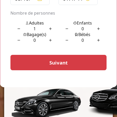
Profitez enfin d'un qualité de transport telle que vous la
méritez, votre
chauffeur privé Transportation From CDG
Airport to Paris
est un transport disponible en ligne toute
l'année mais surtout de jour comme de nuit, nous vous
donnons accès à un transport à votre disposition
continuellement sans limite de temps ni de distance
géographique, nous sommes totalement à votre disposition
pour tous types de transports!
Les Types de Véhicules
Disponibles