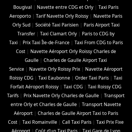
Bougival
|
Navette entre CDG et Orly
|
Taxi Paris
Aeroporto
|
Tarif Navette Orly Roissy
|
Navette Paris
Orly Sud
|
Société Taxi Parisien
|
Paris Airport Taxi
Transfer
|
Taxi Clamart Orly
|
Paris to CDG by
Taxi
|
Prix Taxi Île-de-France
|
Taxi From CDG to Paris
Cost
|
Navette Aéroport Orly Roissy Charles de
Gaulle
|
Charles de Gaulle Airport Taxi
Service
|
Navette Orly Roissy Prix
|
Navette Aéroport
Roissy CDG
|
Taxi Eaubonne
|
Order Taxi Paris
|
Taxi
Forfait Aéroport Roissy
|
Taxi CDG
|
Taxi Roissy CDG
Tarifs
|
Prix Navette Orly Charles de Gaulle
|
Transport
entre Orly et Charles de Gaulle
|
Transport Navette
Aéroport
|
Charles de Gaulle Airport Taxi to Paris
Cost
|
Taxi Romainville
|
Call Taxi Paris
|
Taxi Prix Fixe
Aéroport
|
Coût d'un Taxi Paris
|
Taxi Gare de Lyon