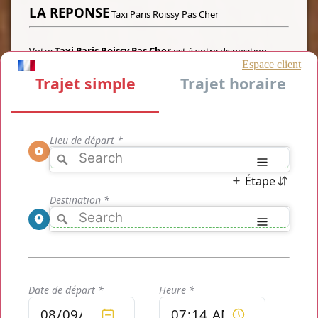
LA REPONSE
Taxi Paris Roissy Pas Cher
Votre
Taxi Paris Roissy Pas Cher
est à votre disposition
toute l'année, vous n'avez qu'à réserver votre transport pour
un tarif très bas, vous réservez votre transport en ligne sans
attendre et vous disposez de votre chauffeur en ligne via une
simple réservation de votre trajet en ligne avec votre
transport disponible avec votre smartphone ou votre
ordinateur dès que vous en avez besoin. Votre chauffeur est
privé mais également expérimenté et met à votre disposition
un véhicule de très haute qualité qui est rempli
d'équipements divers et variés pour vos besoins de
transports et pour vous permettre de profiter d'un transport
de haute qualité avec par exemple une connexion WiFi à
internet et une tablette tactile à bord, des boissons
rafraichissantes et des confiseries... Venez profiter d'un
confort total dans nos véhicules de gammes différentes en
fonction de vos besoins de transport, de l'efficacité au haut
de gamme en passant par
Taxi Paris Roissy Pas Cher
, un
transport enfin haut de gamme constamment à votre
disposition continuellement du matin au soir et de jour
comme de nuit.