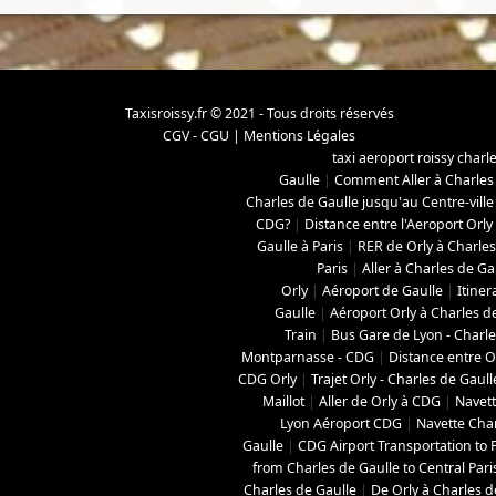
Taxisroissy.fr © 2021 - Tous droits réservés
CGV - CGU
|
Mentions Légales
taxi aeroport roissy charl
Gaulle
|
Comment Aller à Charles
Charles de Gaulle jusqu'au Centre-ville
CDG?
|
Distance entre l'Aeroport Orly
Gaulle à Paris
|
RER de Orly à Charles
Paris
|
Aller à Charles de Ga
Orly
|
Aéroport de Gaulle
|
Itiner
Gaulle
|
Aéroport Orly à Charles d
Train
|
Bus Gare de Lyon - Charle
Montparnasse - CDG
|
Distance entre O
CDG Orly
|
Trajet Orly - Charles de Gaull
Maillot
|
Aller de Orly à CDG
|
Navett
Lyon Aéroport CDG
|
Navette Char
Gaulle
|
CDG Airport Transportation to P
from Charles de Gaulle to Central Pari
Charles de Gaulle
|
De Orly à Charles d