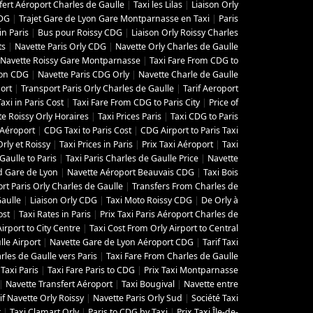
fert Aéroport Charles de Gaulle
|
Taxi les Lilas
|
Liaison Orly
CDG
|
Trajet Gare de Lyon Gare Montparnasse en Taxi
|
Paris
in Paris
|
Bus pour Roissy CDG
|
Liaison Orly Roissy Charles
ts
|
Navette Paris Orly CDG
|
Navette Orly Charles de Gaulle
Navette Roissy Gare Montparnasse
|
Taxi Fare From CDG to
yon CDG
|
Navette Paris CDG Orly
|
Navette Charle de Gaulle
ort
|
Transport Paris Orly Charles de Gaulle
|
Tarif Aeroport
Taxi in Paris Cost
|
Taxi Fare From CDG to Paris City
|
Price of
e Roissy Orly Horaires
|
Taxi Prices Paris
|
Taxi CDG to Paris
i Aéroport
|
CDG Taxi to Paris Cost
|
CDG Airport to Paris Taxi
rly et Roissy
|
Taxi Prices in Paris
|
Prix Taxi Aéroport
|
Taxi
aulle to Paris
|
Taxi Paris Charles de Gaulle Price
|
Navette
d Gare de Lyon
|
Navette Aéroport Beauvais CDG
|
Taxi Bois
rt Paris Orly Charles de Gaulle
|
Transfers From Charles de
Gaulle
|
Liaison Orly CDG
|
Taxi Moto Roissy CDG
|
De Orly à
ost
|
Taxi Rates in Paris
|
Prix Taxi Paris Aéroport Charles de
Airport to City Centre
|
Taxi Cost From Orly Airport to Central
lle Airport
|
Navette Gare de Lyon Aéroport CDG
|
Tarif Taxi
les de Gaulle vers Paris
|
Taxi Fare From Charles de Gaulle
Taxi Paris
|
Taxi Fare Paris to CDG
|
Prix Taxi Montparnasse
|
Navette Transfert Aéroport
|
Taxi Bougival
|
Navette entre
if Navette Orly Roissy
|
Navette Paris Orly Sud
|
Société Taxi
r
|
Taxi Clamart Orly
|
Paris to CDG by Taxi
|
Prix Taxi Île-de-