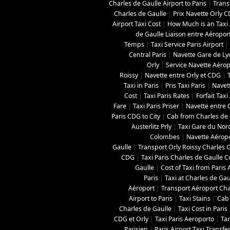
Charles de Gaulle Airport to Paris
|
Trans
Charles de Gaulle
|
Prix Navette Orly 
Airport Taxi Cost
|
How Much is an Taxi 
de Gaulle Liaison entre Aéropor
Temps
|
Taxi Service Paris Airport
|
Central Paris
|
Navette Gare de L
Orly
|
Service Navette Aérop
Roissy
|
Navette entre Orly et CDG
|
Taxi in Paris
|
Pris Taxi Paris
|
Navett
Cost
|
Taxi Paris Rates
|
Forfait Tax
Fare
|
Taxi Paris Priser
|
Navette entre O
Paris CDG to City
|
Cab from Charles de G
Austerlitz Prly
|
Taxi Gare du Nor
Colombes
|
Navette Aéropo
Gaulle
|
Transport Orly Roissy Charles 
CDG
|
Taxi Paris Charles de Gaulle C
Gaulle
|
Cost of Taxi from Paris 
Paris
|
Taxi at Charles de Gau
Aéroport
|
Transport Aéroport Char
Airport to Paris
|
Taxi Stains
|
Cab 
Charles de Gaulle
|
Taxi Cost in Paris
CDG et Orly
|
Taxi Paris Aeroporto
|
Tar
Parisien
|
Paris Airport Taxi Transfe