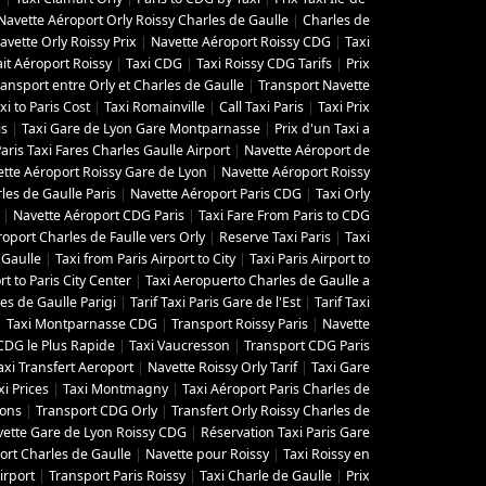
Navette Aéroport Orly Roissy Charles de Gaulle
|
Charles de
avette Orly Roissy Prix
|
Navette Aéroport Roissy CDG
|
Taxi
ait Aéroport Roissy
|
Taxi CDG
|
Taxi Roissy CDG Tarifs
|
Prix
ransport entre Orly et Charles de Gaulle
|
Transport Navette
i to Paris Cost
|
Taxi Romainville
|
Call Taxi Paris
|
Taxi Prix
is
|
Taxi Gare de Lyon Gare Montparnasse
|
Prix d'un Taxi a
aris Taxi Fares Charles Gaulle Airport
|
Navette Aéroport de
tte Aéroport Roissy Gare de Lyon
|
Navette Aéroport Roissy
les de Gaulle Paris
|
Navette Aéroport Paris CDG
|
Taxi Orly
|
Navette Aéroport CDG Paris
|
Taxi Fare From Paris to CDG
roport Charles de Faulle vers Orly
|
Reserve Taxi Paris
|
Taxi
 Gaulle
|
Taxi from Paris Airport to City
|
Taxi Paris Airport to
t to Paris City Center
|
Taxi Aeropuerto Charles de Gaulle a
es de Gaulle Parigi
|
Tarif Taxi Paris Gare de l'Est
|
Tarif Taxi
|
Taxi Montparnasse CDG
|
Transport Roissy Paris
|
Navette
 CDG le Plus Rapide
|
Taxi Vaucresson
|
Transport CDG Paris
axi Transfert Aeroport
|
Navette Roissy Orly Tarif
|
Taxi Gare
xi Prices
|
Taxi Montmagny
|
Taxi Aéroport Paris Charles de
zons
|
Transport CDG Orly
|
Transfert Orly Roissy Charles de
ette Gare de Lyon Roissy CDG
|
Réservation Taxi Paris Gare
ort Charles de Gaulle
|
Navette pour Roissy
|
Taxi Roissy en
irport
|
Transport Paris Roissy
|
Taxi Charle de Gaulle
|
Prix