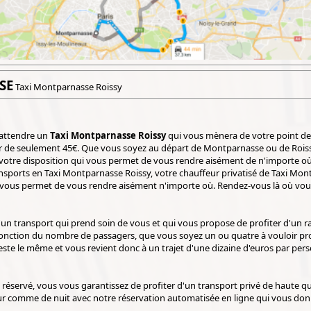
SE
Taxi Montparnasse Roissy
attendre un
Taxi Montparnasse Roissy
qui vous mènera de votre point de
tir de seulement 45€. Que vous soyez au départ de Montparnasse ou de Rois
 votre disposition qui vous permet de vous rendre aisément de n'importe où
ansports en Taxi Montparnasse Roissy, votre chauffeur privatisé de Taxi Mo
 vous permet de vous rendre aisément n'importe où. Rendez-vous là où vous
d'un transport qui prend soin de vous et qui vous propose de profiter d'un 
fonction du nombre de passagers, que vous soyez un ou quatre à vouloir pr
f reste le même et vous revient donc à un trajet d'une dizaine d'euros par p
 réservé, vous vous garantissez de profiter d'un transport privé de haute q
ur comme de nuit avec notre réservation automatisée en ligne qui vous don