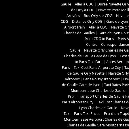
Gaulle
|
Aller à CDG
|
Durée Navette Orly
de Orly à CDG
|
Navette Porte Mail
Arrivées
|
Bus Orly <-> CDG
|
Navette
CDG
|
Distance Orly CDG
|
Gare de Lyon 
Airport Train
|
Aller à CDG
|
Navette Orl
Charles de Gaulles
|
Gare de Lyon Roi
from CDG to Paris
|
Paris A
Centre
|
Correspondance 
Gaulle
|
Navette Orly Charles de Ga
Charles de Gaulle Gare de Lyon
|
Cost 
to Paris Taxi Fare
|
Accès Aéropo
Paris
|
Taxi Cost Paris Airport to City
|
Ta
de Gaulle Orly Navette
|
Navette Orly
Aéroport
|
Paris Roissy Transport
|
How
de Gaulle Gare de Lyon
|
Taxi Rates Pari
Montparnasse Charles de Gaulle
|
Prix
|
Transport Charles de Gaulle Pa
Paris Airport to City
|
Taxi Cost Charles de
Lyon Charles de Gaulle
|
Nave
Taxi
|
Paris Taxi Prices
|
Prix d'un Traje
Montparnasse Aéroport Charles de Gau
Charles de Gaulle Gare Montparnass