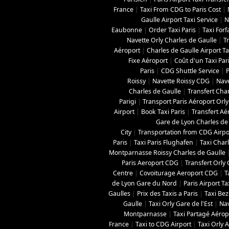
France
|
Taxi From CDG to Paris Cost
|
Gaulle Airport Taxi Service
|
N
Eaubonne
|
Order Taxi Paris
|
Taxi Forf
Navette Orly Charles de Gaulle
|
T
Aéroport
|
Charles de Gaulle Airport Tax
Fixe Aéroport
|
Coût d'un Taxi Par
Paris
|
CDG Shuttle Service
|
P
Roissy
|
Navette Roissy CDG
|
Nave
Charles de Gaulle
|
Transfert Char
Parigi
|
Transport Paris Aéroport Orly
Airport
|
Book Taxi Paris
|
Transfert Aé
Gare de Lyon Charles de
City
|
Transportation from CDG Airpor
Paris
|
Taxi Paris Flughafen
|
Taxi Charl
Montparnasse Roissy Charles de Gaulle
Paris Aeroport CDG
|
Transfert Orly
Centre
|
Covoiturage Aeroport CDG
|
T
de Lyon Gare du Nord
|
Paris Airport Ta
Gaulles
|
Prix des Taxis a Paris
|
Taxi Be
Gaulle
|
Taxi Orly Gare de l'Est
|
Nav
Montparnasse
|
Taxi Partagé Aérop
France
|
Taxi to CDG Airport
|
Taxi Orly A