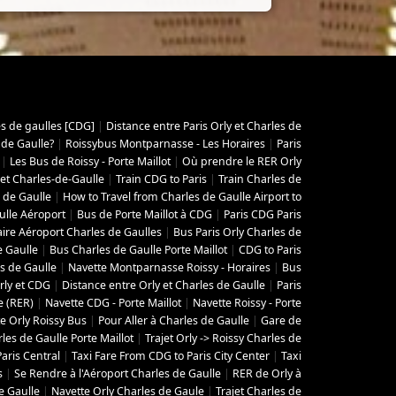
es de gaulles [CDG]
|
Distance entre Paris Orly et Charles de
 de Gaulle?
|
Roissybus Montparnasse - Les Horaires
|
Paris
|
Les Bus de Roissy - Porte Maillot
|
Où prendre le RER Orly
 et Charles-de-Gaulle
|
Train CDG to Paris
|
Train Charles de
 de Gaulle
|
How to Travel from Charles de Gaulle Airport to
ulle Aéroport
|
Bus de Porte Maillot à CDG
|
Paris CDG Paris
aire Aéroport Charles de Gaulles
|
Bus Paris Orly Charles de
e Gaulle
|
Bus Charles de Gaulle Porte Maillot
|
CDG to Paris
s de Gaulle
|
Navette Montparnasse Roissy - Horaires
|
Bus
rly et CDG
|
Distance entre Orly et Charles de Gaulle
|
Paris
e (RER)
|
Navette CDG - Porte Maillot
|
Navette Roissy - Porte
e Orly Roissy Bus
|
Pour Aller à Charles de Gaulle
|
Gare de
les de Gaulle Porte Maillot
|
Trajet Orly -> Roissy Charles de
aris Central
|
Taxi Fare From CDG to Paris City Center
|
Taxi
s
|
Se Rendre à l'Aéroport Charles de Gaulle
|
RER de Orly à
e Gaulle
|
Navette Orly Charles de Gaule
|
Trajet Charles de