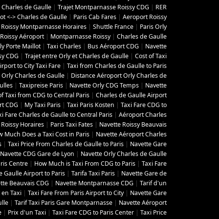
 Charles de Gaulle
|
Trajet Montparnasse Roissy CDG
|
RER
lot <-> Charles de Gaulle
|
Paris Cab Fares
|
Aeroport Roissy
 Roissy Montparnasse Horaires
|
Shuttle France
|
Paris Orly
Roissy Aéroport
|
Montparnasse Roissy
|
Charles de Gaulle
y Porte Maillot
|
Taxi Charles
|
Bus Aéroport CDG
|
Navette
ssy CDG
|
Trajet entre Orly et Charles de Gaulle
|
Cost of Taxi
irport to City Taxi Fare
|
Taxi from Charles de Gaulle to Paris
Orly Charles de Gaulle
|
Distance Aéroport Orly Charles de
ulles
|
Taxipreise Paris
|
Navette Orly CDG Temps
|
Navette
of Taxi from CDG to Central Paris
|
Charles de Gaulle Airport
rt CDG
|
My Taxi Paris
|
Taxi Paris Kosten
|
Taxi Fare CDG to
xi Fare Charles de Gaulle to Central Paris
|
Aéroport Charles
 Roissy Horaires
|
Paris Taxi Fates
|
Navette Roissy Beauvais
 Much Does a Taxi Cost in Paris
|
Navette Aéroport Charles
s
|
Taxi Price From Charles de Gaulle to Paris
|
Navette Gare
Navette CDG Gare de Lyon
|
Navette Orly Charles de Gaulle
ris Centre
|
How Much is Taxi From CDG to Paris
|
Taxi Fare
 Gaulle Airport to Paris
|
Tarifa Taxi Paris
|
Navette Gare de
tte Beauvais CDG
|
Navette Montparnasse CDG
|
Tarif d'un
t en Taxi
|
Taxi Fare From Paris Airport to City
|
Navette Gare
lle
|
Tarif Taxi Paris Gare Montparnasse
|
Navette Aéroport
e
|
Prix d'un Taxi
|
Taxi Fare CDG to Paris Center
|
Taxi Price