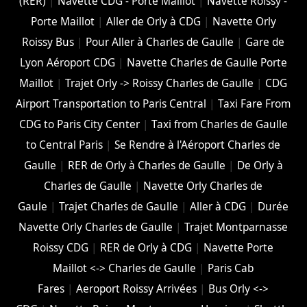
(RER)
|
Navette CDG - Porte Maillot
|
Navette Roissy -
Porte Maillot
|
Aller de Orly à CDG
|
Navette Orly
Roissy Bus
|
Pour Aller à Charles de Gaulle
|
Gare de
Lyon Aéroport CDG
|
Navette Charles de Gaulle Porte
Maillot
|
Trajet Orly -> Roissy Charles de Gaulle
|
CDG
Airport Transportation to Paris Central
|
Taxi Fare From
CDG to Paris City Center
|
Taxi from Charles de Gaulle
to Central Paris
|
Se Rendre à l'Aéroport Charles de
Gaulle
|
RER de Orly à Charles de Gaulle
|
De Orly à
Charles de Gaulle
|
Navette Orly Charles de
Gaule
|
Trajet Charles de Gaulle
|
Aller à CDG
|
Durée
Navette Orly Charles de Gaulle
|
Trajet Montparnasse
Roissy CDG
|
RER de Orly à CDG
|
Navette Porte
Maillot <-> Charles de Gaulle
|
Paris Cab
Fares
|
Aeroport Roissy Arrivées
|
Bus Orly <->