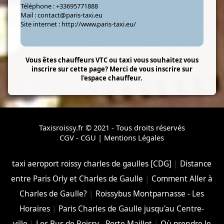
Téléphone :
+33695771888
Mail :
contact@paris-taxi.eu
Site internet :
http://www.paris-taxi.eu/
Vous êtes chauffeurs VTC ou taxi vous souhaitez vous
inscrire sur cette page? Merci de vous inscrire sur
l'espace chauffeur.
Taxisroissy.fr © 2021 - Tous droits réservés
CGV - CGU
|
Mentions Légales
taxi aeroport roissy charles de gaulles [CDG]
|
Distance
entre Paris Orly et Charles de Gaulle
|
Comment Aller à
Charles de Gaulle?
|
Roissybus Montparnasse - Les
Horaires
|
Paris Charles de Gaulle jusqu'au Centre-
ville
|
Les Bus de Roissy - Porte Maillot
|
Où prendre le