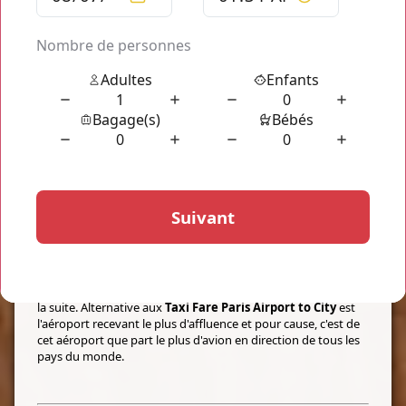
PROFITEZ D'UN TRANSPORT À PETIT
PRIX
Taxi Fare Paris Airport to City
L'équipe de transport privé "
Taxi Fare Paris Airport to City
"
vous accueil toute l'année afin de vous faire profiter d'un
transport de très haute qualité. Embarquez sans attendre à
bord de nos véhicules luxueux et profitez de l'expérience de
nos chauffeurs, leur discrétion et leur efficacité. Découvrez
sans attendre le tarif exact de votre transport à bord
des
Taxi Fare Paris Airport to City
en ligne, votre tarif
s'affiche et est fixe, aucun supplément ne vous est ajouté par
la suite. Alternative aux
Taxi Fare Paris Airport to City
est
l'aéroport recevant le plus d'affluence et pour cause, c'est de
cet aéroport que part le plus d'avion en direction de tous les
pays du monde.