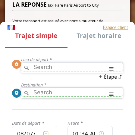
LA REPONSE
Taxi Fare Paris Airport to City
Votre transport est assuré avec nore simulateur de
trajets
Taxi Fare Paris Airport to City
en ligne. Le devis est
immédiat et après seulement après avoir prit connaissance
de votre tarif unique, vous décidez si le prix vous convient et
si vous désirez le réserver ou non.
Taxi Fare Paris Airport to City
, c'est un prix fixe et qui ne
change plus par la suite, même en cas de retard ou de
circulation sur la route. Nous vous récupérons aux aéroports
et gares de votre choix toute l'année non stop, embarquez
dans un véhicule privatisé de très haute qualité conduit par
un chauffeur tout aussi haut de gamme avec en sa poche
une véritable formation de chauffeur privé pour vous
amener partout en tout confort et en toute sécurité.
[WIDGET-1]