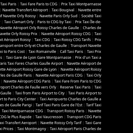
Taxi Paris
|
Taxi Fare Paris to CDG
|
Prix Taxi Montparnasse
|
Navette Transfert Aéroport
|
Taxi Bougival
|
Navette entre
if Navette Orly Roissy
|
Navette Paris Orly Sud
|
Société Taxi
r
|
Taxi Clamart Orly
|
Paris to CDG by Taxi
|
Prix Taxi Île-de-
Navette Aéroport Orly Roissy Charles de Gaulle
|
Charles de
avette Orly Roissy Prix
|
Navette Aéroport Roissy CDG
|
Taxi
ait Aéroport Roissy
|
Taxi CDG
|
Taxi Roissy CDG Tarifs
|
Prix
ransport entre Orly et Charles de Gaulle
|
Transport Navette
i to Paris Cost
|
Taxi Romainville
|
Call Taxi Paris
|
Taxi Prix
is
|
Taxi Gare de Lyon Gare Montparnasse
|
Prix d'un Taxi a
aris Taxi Fares Charles Gaulle Airport
|
Navette Aéroport de
tte Aéroport Roissy Gare de Lyon
|
Navette Aéroport Roissy
les de Gaulle Paris
|
Navette Aéroport Paris CDG
|
Taxi Orly
|
Navette Aéroport CDG Paris
|
Taxi Fare From Paris to CDG
roport Charles de Faulle vers Orly
|
Reserve Taxi Paris
|
Taxi
 Gaulle
|
Taxi from Paris Airport to City
|
Taxi Paris Airport to
t to Paris City Center
|
Taxi Aeropuerto Charles de Gaulle a
es de Gaulle Parigi
|
Tarif Taxi Paris Gare de l'Est
|
Tarif Taxi
|
Taxi Montparnasse CDG
|
Transport Roissy Paris
|
Navette
 CDG le Plus Rapide
|
Taxi Vaucresson
|
Transport CDG Paris
axi Transfert Aeroport
|
Navette Roissy Orly Tarif
|
Taxi Gare
xi Prices
|
Taxi Montmagny
|
Taxi Aéroport Paris Charles de