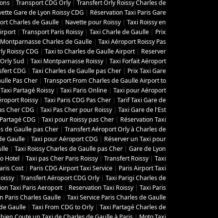
zons
|
Transport CDG Orly
|
Transfert Orly Roissy Charles de
ette Gare de Lyon Roissy CDG
|
Réservation Taxi Paris Gare
ort Charles de Gaulle
|
Navette pour Roissy
|
Taxi Roissy en
irport
|
Transport Paris Roissy
|
Taxi Charle de Gaulle
|
Prix
 Montparnasse Charles de Gaulle
|
Taxi Aéroport Roissy Pas
rly Roissy CDG
|
Taxi to Charles de Gaulle Airport
|
Reserver
 Orly Sud
|
Taxi Montparnasse Roissy
|
Taxi Forfait Aéroport
sfert CDG
|
Taxi Charles de Gaulle pas Cher
|
Prix Taxi Gare
aulle Pas Cher
|
Transport From Charles de Gaulle Airport to
|
Taxi Partagé Roissy
|
Taxi Paris Online
|
Taxi pour Aéroport
éroport Roissy
|
Taxi Paris CDG Pas Cher
|
Tarif Taxi Gare de
Pas Cher CDG
|
Taxi Pas Cher pour Roissy
|
Taxi Gare de l'Est
 Partagé CDG
|
Taxi pour Roissy pas Cher
|
Réservation Taxi
es de Gaulle pas Cher
|
Transfert Aéroport Orly à Charles de
de Gaulle
|
Taxi pour Aéroport CDG
|
Réserver un Taxi pour
lle
|
Taxi Roissy Charles de Gaulle pas Cher
|
Gare de Lyon
to Hotel
|
Taxi pas Cher Paris Roissy
|
Transfert Roissy
|
Taxi
aris Cost
|
Paris CDG Airport Taxi Service
|
Paris Airport Taxi
oissy
|
Transfert Aéroport CDG Orly
|
Taxi Parigi Charles de
ion Taxi Paris Aeroport
|
Reservation Taxi Roissy
|
Taxi Paris
n Paris Charles Gaulle
|
Taxi Service Paris Charles de Gaulle
de Gaulle
|
Taxi From CDG to Orly
|
Taxi Partagé Charles de
ien Coute un Taxi de Charles de Gaulle à Paris
|
Moto Taxi