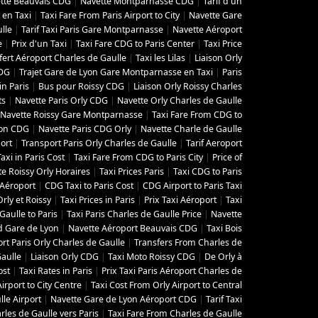
tte Beauvais CDG
|
Navette Montparnasse CDG
|
Tarif d'un
t en Taxi
|
Taxi Fare From Paris Airport to City
|
Navette Gare
lle
|
Tarif Taxi Paris Gare Montparnasse
|
Navette Aéroport
e
|
Prix d'un Taxi
|
Taxi Fare CDG to Paris Center
|
Taxi Price
fert Aéroport Charles de Gaulle
|
Taxi les Lilas
|
Liaison Orly
CDG
|
Trajet Gare de Lyon Gare Montparnasse en Taxi
|
Paris
in Paris
|
Bus pour Roissy CDG
|
Liaison Orly Roissy Charles
ts
|
Navette Paris Orly CDG
|
Navette Orly Charles de Gaulle
Navette Roissy Gare Montparnasse
|
Taxi Fare From CDG to
yon CDG
|
Navette Paris CDG Orly
|
Navette Charle de Gaulle
ort
|
Transport Paris Orly Charles de Gaulle
|
Tarif Aeroport
Taxi in Paris Cost
|
Taxi Fare From CDG to Paris City
|
Price of
e Roissy Orly Horaires
|
Taxi Prices Paris
|
Taxi CDG to Paris
i Aéroport
|
CDG Taxi to Paris Cost
|
CDG Airport to Paris Taxi
rly et Roissy
|
Taxi Prices in Paris
|
Prix Taxi Aéroport
|
Taxi
aulle to Paris
|
Taxi Paris Charles de Gaulle Price
|
Navette
d Gare de Lyon
|
Navette Aéroport Beauvais CDG
|
Taxi Bois
rt Paris Orly Charles de Gaulle
|
Transfers From Charles de
Gaulle
|
Liaison Orly CDG
|
Taxi Moto Roissy CDG
|
De Orly à
ost
|
Taxi Rates in Paris
|
Prix Taxi Paris Aéroport Charles de
Airport to City Centre
|
Taxi Cost From Orly Airport to Central
lle Airport
|
Navette Gare de Lyon Aéroport CDG
|
Tarif Taxi
les de Gaulle vers Paris
|
Taxi Fare From Charles de Gaulle