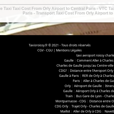
ve Taxi Taxi Cost From Orly Airport to Central Paris
- VTC Tax
Paris
-
Transport Taxi Cost From Orly Airport to 
Taxisroissy.fr © 2021 - Tous droits réservés
CGV - CGU
|
Mentions Légales
taxi aeroport roissy charl
Gaulle
|
Comment Aller à Charles
Charles de Gaulle jusqu'au Centre-ville
CDG?
|
Distance entre l'Aeroport Orly
Gaulle à Paris
|
RER de Orly à Charles
Paris
|
Aller à Charles de Ga
Orly
|
Aéroport de Gaulle
|
Itiner
Gaulle
|
Aéroport Orly à Charles d
Train
|
Bus Gare de Lyon - Charle
Montparnasse - CDG
|
Distance entre O
CDG Orly
|
Trajet Orly - Charles de Gaull
Maillot
|
Aller de Orly à CDG
|
Navett