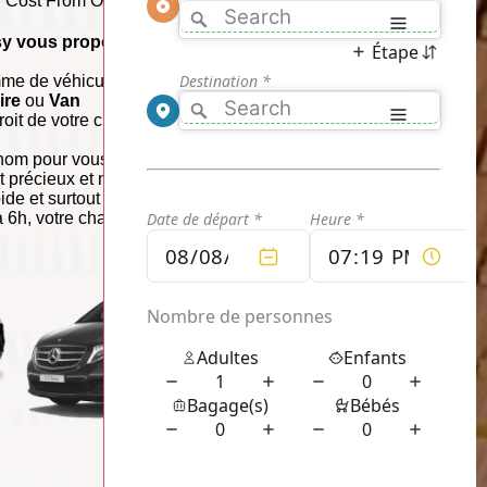
 Cost From Orly Airport to Central Paris
sy vous propose :
me de véhicule que vous désirez,
Eco
,
ire
ou
Van
roit de votre choix jusqu'à la destination
nom pour vous permettre de le repérer
précieux et nous le savons, profitez de
rapide et surtout disponible de jour comme
 à 6h, votre chauffeur vous récupère dès
CLASSE VAN