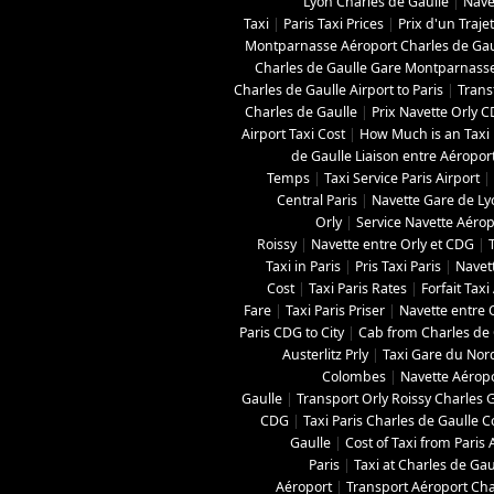
Lyon Charles de Gaulle
|
Nave
Taxi
|
Paris Taxi Prices
|
Prix d'un Traje
Montparnasse Aéroport Charles de Gau
Charles de Gaulle Gare Montparnass
Charles de Gaulle Airport to Paris
|
Trans
Charles de Gaulle
|
Prix Navette Orly 
Airport Taxi Cost
|
How Much is an Taxi 
de Gaulle Liaison entre Aéropor
Temps
|
Taxi Service Paris Airport
|
Central Paris
|
Navette Gare de L
Orly
|
Service Navette Aérop
Roissy
|
Navette entre Orly et CDG
|
Taxi in Paris
|
Pris Taxi Paris
|
Navett
Cost
|
Taxi Paris Rates
|
Forfait Tax
Fare
|
Taxi Paris Priser
|
Navette entre O
Paris CDG to City
|
Cab from Charles de G
Austerlitz Prly
|
Taxi Gare du Nor
Colombes
|
Navette Aéropo
Gaulle
|
Transport Orly Roissy Charles 
CDG
|
Taxi Paris Charles de Gaulle C
Gaulle
|
Cost of Taxi from Paris 
Paris
|
Taxi at Charles de Gau
Aéroport
|
Transport Aéroport Char