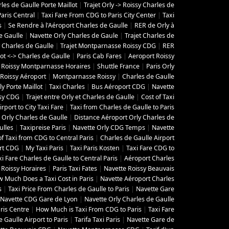
les de Gaulle Porte Maillot
|
Trajet Orly -> Roissy Charles de
aris Central
|
Taxi Fare From CDG to Paris City Center
|
Taxi
s
|
Se Rendre à l'Aéroport Charles de Gaulle
|
RER de Orly à
e Gaulle
|
Navette Orly Charles de Gaule
|
Trajet Charles de
 Charles de Gaulle
|
Trajet Montparnasse Roissy CDG
|
RER
lot <-> Charles de Gaulle
|
Paris Cab Fares
|
Aeroport Roissy
 Roissy Montparnasse Horaires
|
Shuttle France
|
Paris Orly
Roissy Aéroport
|
Montparnasse Roissy
|
Charles de Gaulle
y Porte Maillot
|
Taxi Charles
|
Bus Aéroport CDG
|
Navette
ssy CDG
|
Trajet entre Orly et Charles de Gaulle
|
Cost of Taxi
irport to City Taxi Fare
|
Taxi from Charles de Gaulle to Paris
Orly Charles de Gaulle
|
Distance Aéroport Orly Charles de
ulles
|
Taxipreise Paris
|
Navette Orly CDG Temps
|
Navette
of Taxi from CDG to Central Paris
|
Charles de Gaulle Airport
rt CDG
|
My Taxi Paris
|
Taxi Paris Kosten
|
Taxi Fare CDG to
xi Fare Charles de Gaulle to Central Paris
|
Aéroport Charles
 Roissy Horaires
|
Paris Taxi Fates
|
Navette Roissy Beauvais
 Much Does a Taxi Cost in Paris
|
Navette Aéroport Charles
s
|
Taxi Price From Charles de Gaulle to Paris
|
Navette Gare
Navette CDG Gare de Lyon
|
Navette Orly Charles de Gaulle
ris Centre
|
How Much is Taxi From CDG to Paris
|
Taxi Fare
 Gaulle Airport to Paris
|
Tarifa Taxi Paris
|
Navette Gare de