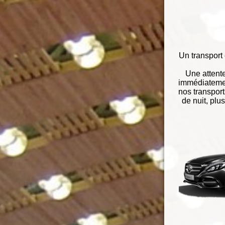
Un transport 
Une attent
immédiatemen
nos transport
de nuit, plu