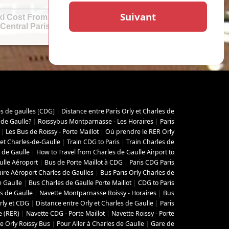
i Cost From Orly Airport to Central
Central Paris
es de gaulles [CDG]
|
Distance entre Paris Orly et Charles de
 de Gaulle?
|
Roissybus Montparnasse - Les Horaires
|
Paris
|
Les Bus de Roissy - Porte Maillot
|
Où prendre le RER Orly
 et Charles-de-Gaulle
|
Train CDG to Paris
|
Train Charles de
 de Gaulle
|
How to Travel from Charles de Gaulle Airport to
ulle Aéroport
|
Bus de Porte Maillot à CDG
|
Paris CDG Paris
aire Aéroport Charles de Gaulles
|
Bus Paris Orly Charles de
e Gaulle
|
Bus Charles de Gaulle Porte Maillot
|
CDG to Paris
s de Gaulle
|
Navette Montparnasse Roissy - Horaires
|
Bus
rly et CDG
|
Distance entre Orly et Charles de Gaulle
|
Paris
e (RER)
|
Navette CDG - Porte Maillot
|
Navette Roissy - Porte
e Orly Roissy Bus
|
Pour Aller à Charles de Gaulle
|
Gare de