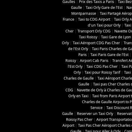
Gaulles
|
Prix des Taxis a Paris
|
Taxi Be
Gaulle
|
Taxi Orly Gare de l'Est
|
Nav
Montparnasse
|
Taxi Partagé Aérop
France
|
Taxi to CDG Airport
|
Taxi Orly A
d'un Taxi pour Orly
|
Taxi
Cher
|
Transport Orly CDG
|
Navette O
Taxi Roissy
|
Taxi Gare de Lyon
Orly
|
Taxi Aéroport CDG Pas Cher
|
Tran
de l'Est Orly
|
Taxi Paris Charles de G
Paris
|
Taxi Paris Gare de l'Est
Roissy
|
Airport Cab Paris
|
Transfert A
l'Est Orly
|
Taxi CDG Pas Cher
|
Taxi 
Orly
|
Taxi pour Roissy Tarif
|
Taxi
Charles de Gaulle
|
Taxi Aéroport Charl
Gaulle
|
Taxi pas Cher Charles 
CDG
|
Navette de Orly à Charles de Gau
Orly en Taxi
|
Taxi from Paris Airport 
Charles de Gaulle Airport to P
Service
|
Taxi Discount R
Gaulle
|
Reserver un Taxi Orly
|
Reservat
Roissy Pas Cher
|
Airport Transportatio
Airport
|
Taxi Pas Cher Aéroport Charles 
Gaulle
|
Taxi pour Aller à Orly
|
Comb