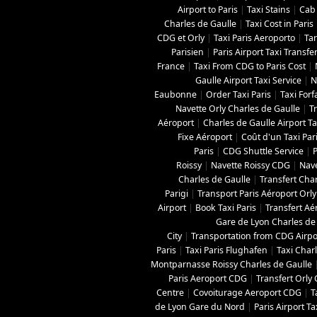
Airport to Paris
|
Taxi Stains
|
Cab 
Charles de Gaulle
|
Taxi Cost in Paris
CDG et Orly
|
Taxi Paris Aeroporto
|
Tar
Parisien
|
Paris Airport Taxi Transfe
France
|
Taxi From CDG to Paris Cost
|
Gaulle Airport Taxi Service
|
N
Eaubonne
|
Order Taxi Paris
|
Taxi Forf
Navette Orly Charles de Gaulle
|
T
Aéroport
|
Charles de Gaulle Airport Tax
Fixe Aéroport
|
Coût d'un Taxi Par
Paris
|
CDG Shuttle Service
|
P
Roissy
|
Navette Roissy CDG
|
Nave
Charles de Gaulle
|
Transfert Char
Parigi
|
Transport Paris Aéroport Orly
Airport
|
Book Taxi Paris
|
Transfert Aé
Gare de Lyon Charles de
City
|
Transportation from CDG Airpor
Paris
|
Taxi Paris Flughafen
|
Taxi Charl
Montparnasse Roissy Charles de Gaulle
Paris Aeroport CDG
|
Transfert Orly
Centre
|
Covoiturage Aeroport CDG
|
T
de Lyon Gare du Nord
|
Paris Airport Ta