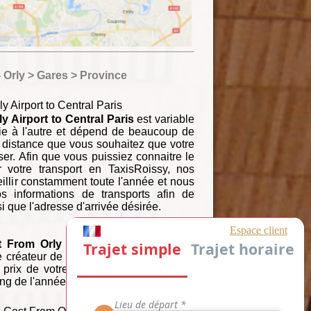
 Orly > Gares > Province
y Airport to Central Paris
y Airport to Central Paris
est variable
ie à l'autre et dépend de beaucoup de
a distance que vous souhaitez que votre
ser. Afin que vous puissiez connaitre le
r votre transport en TaxisRoissy, nos
illir constamment toute l'année et nous
 informations de transports afin de
si que l'adresse d'arrivée désirée.
 From Orly Airport to Central Paris
e créateur de devis automatisé en ligne
prix de votre trajet à tout moment sur
ong de l'année aisément.