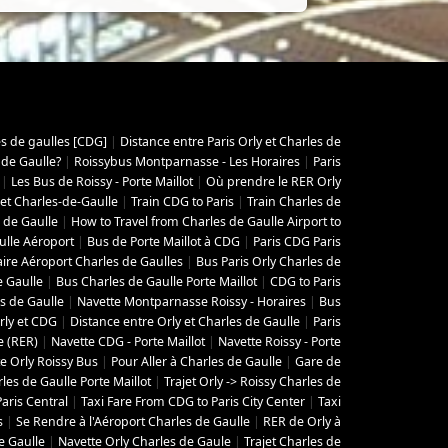
es de gaulles [CDG]
|
Distance entre Paris Orly et Charles de
 de Gaulle?
|
Roissybus Montparnasse - Les Horaires
|
Paris
|
Les Bus de Roissy - Porte Maillot
|
Où prendre le RER Orly
 et Charles-de-Gaulle
|
Train CDG to Paris
|
Train Charles de
 de Gaulle
|
How to Travel from Charles de Gaulle Airport to
ulle Aéroport
|
Bus de Porte Maillot à CDG
|
Paris CDG Paris
aire Aéroport Charles de Gaulles
|
Bus Paris Orly Charles de
e Gaulle
|
Bus Charles de Gaulle Porte Maillot
|
CDG to Paris
s de Gaulle
|
Navette Montparnasse Roissy - Horaires
|
Bus
rly et CDG
|
Distance entre Orly et Charles de Gaulle
|
Paris
e (RER)
|
Navette CDG - Porte Maillot
|
Navette Roissy - Porte
e Orly Roissy Bus
|
Pour Aller à Charles de Gaulle
|
Gare de
les de Gaulle Porte Maillot
|
Trajet Orly -> Roissy Charles de
aris Central
|
Taxi Fare From CDG to Paris City Center
|
Taxi
s
|
Se Rendre à l'Aéroport Charles de Gaulle
|
RER de Orly à
e Gaulle
|
Navette Orly Charles de Gaule
|
Trajet Charles de