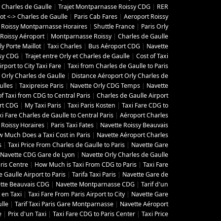
 Charles de Gaulle
|
Trajet Montparnasse Roissy CDG
|
RER
lot <-> Charles de Gaulle
|
Paris Cab Fares
|
Aeroport Roissy
 Roissy Montparnasse Horaires
|
Shuttle France
|
Paris Orly
Roissy Aéroport
|
Montparnasse Roissy
|
Charles de Gaulle
y Porte Maillot
|
Taxi Charles
|
Bus Aéroport CDG
|
Navette
ssy CDG
|
Trajet entre Orly et Charles de Gaulle
|
Cost of Taxi
irport to City Taxi Fare
|
Taxi from Charles de Gaulle to Paris
Orly Charles de Gaulle
|
Distance Aéroport Orly Charles de
ulles
|
Taxipreise Paris
|
Navette Orly CDG Temps
|
Navette
of Taxi from CDG to Central Paris
|
Charles de Gaulle Airport
rt CDG
|
My Taxi Paris
|
Taxi Paris Kosten
|
Taxi Fare CDG to
xi Fare Charles de Gaulle to Central Paris
|
Aéroport Charles
 Roissy Horaires
|
Paris Taxi Fates
|
Navette Roissy Beauvais
 Much Does a Taxi Cost in Paris
|
Navette Aéroport Charles
s
|
Taxi Price From Charles de Gaulle to Paris
|
Navette Gare
Navette CDG Gare de Lyon
|
Navette Orly Charles de Gaulle
ris Centre
|
How Much is Taxi From CDG to Paris
|
Taxi Fare
 Gaulle Airport to Paris
|
Tarifa Taxi Paris
|
Navette Gare de
tte Beauvais CDG
|
Navette Montparnasse CDG
|
Tarif d'un
t en Taxi
|
Taxi Fare From Paris Airport to City
|
Navette Gare
lle
|
Tarif Taxi Paris Gare Montparnasse
|
Navette Aéroport
e
|
Prix d'un Taxi
|
Taxi Fare CDG to Paris Center
|
Taxi Price