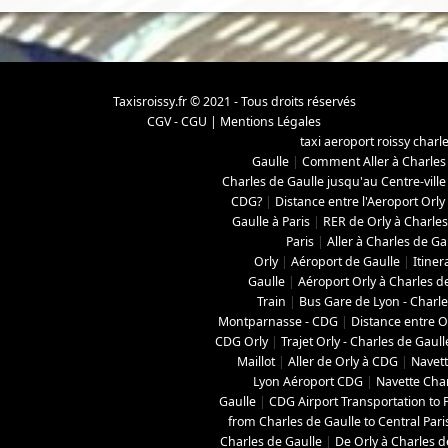
Taxisroissy.fr © 2021 - Tous droits réservés
CGV - CGU
|
Mentions Légales
taxi aeroport roissy charl
Gaulle
|
Comment Aller à Charles
Charles de Gaulle jusqu'au Centre-ville
CDG?
|
Distance entre l'Aeroport Orly
Gaulle à Paris
|
RER de Orly à Charles
Paris
|
Aller à Charles de Ga
Orly
|
Aéroport de Gaulle
|
Itiner
Gaulle
|
Aéroport Orly à Charles d
Train
|
Bus Gare de Lyon - Charle
Montparnasse - CDG
|
Distance entre O
CDG Orly
|
Trajet Orly - Charles de Gaull
Maillot
|
Aller de Orly à CDG
|
Navett
Lyon Aéroport CDG
|
Navette Char
Gaulle
|
CDG Airport Transportation to P
from Charles de Gaulle to Central Pari
Charles de Gaulle
|
De Orly à Charles d