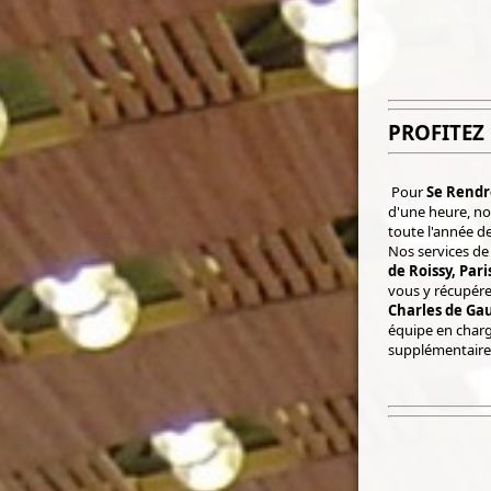
PROFITEZ
Pour
Se Rendre
d'une heure, no
toute l'année d
Nos services de
de Roissy, Par
vous y récupére
Charles de Gau
équipe en charge
supplémentaire 