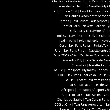
Charles de Gaulle Airport to Paris
|
Trans
Charles de Gaulle
|
Prix Navette Orly 
Airport Taxi Cost
|
How Much is an Taxi 
de Gaulle Liaison entre Aéropor
Temps
|
Taxi Service Paris Airport
|
Central Paris
|
Navette Gare de L
Orly
|
Service Navette Aérop
Roissy
|
Navette entre Orly et CDG
|
Taxi in Paris
|
Pris Taxi Paris
|
Navett
Cost
|
Taxi Paris Rates
|
Forfait Tax
Fare
|
Taxi Paris Priser
|
Navette entre O
Paris CDG to City
|
Cab from Charles de G
Austerlitz Prly
|
Taxi Gare du Nor
Colombes
|
Navette Aéropo
Gaulle
|
Transport Orly Roissy Charles 
CDG
|
Taxi Paris Charles de Gaulle C
Gaulle
|
Cost of Taxi from Paris 
Paris
|
Taxi at Charles de Gau
Aéroport
|
Transport Aéroport Char
Airport to Paris
|
Taxi Stains
|
Cab 
Charles de Gaulle
|
Taxi Cost in Paris
CDG et Orly
|
Taxi Paris Aeroporto
|
Tar
Parisien
|
Paris Airport Taxi Transfe