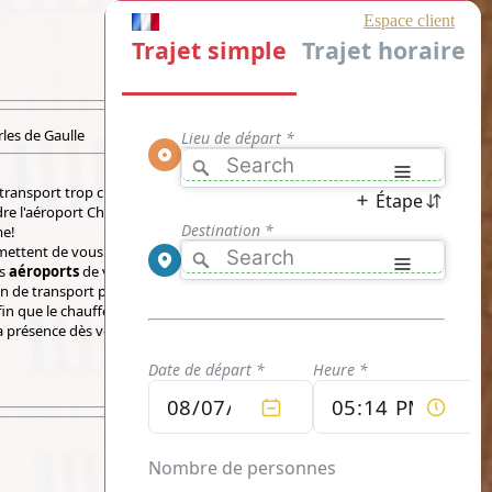
les de Gaulle
 transport trop cher pour un trajet de moins
re l'aéroport Charles de Gaulle rapidement
me!
ettent de vous rendre aux
aéroport d'Orly,
es
aéroports
de votre choix, mais également de
on de transport privé
Se Rendre à l'Aéroport
afin que le chauffeur professionnel de notre
a présence dès votre arrivée et aucun frais