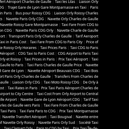
fert Aéroport Charles de Gaulle
|
Taxi les Lilas
|
Liaison Orly
CDG
|
Trajet Gare de Lyon Gare Montparnasse en Taxi
|
Paris
in Paris
|
Bus pour Roissy CDG
|
Liaison Orly Roissy Charles
ts
|
Navette Paris Orly CDG
|
Navette Orly Charles de Gaulle
Navette Roissy Gare Montparnasse
|
Taxi Fare From CDG to
yon CDG
|
Navette Paris CDG Orly
|
Navette Charle de Gaulle
ort
|
Transport Paris Orly Charles de Gaulle
|
Tarif Aeroport
Taxi in Paris Cost
|
Taxi Fare From CDG to Paris City
|
Price of
e Roissy Orly Horaires
|
Taxi Prices Paris
|
Taxi CDG to Paris
i Aéroport
|
CDG Taxi to Paris Cost
|
CDG Airport to Paris Taxi
rly et Roissy
|
Taxi Prices in Paris
|
Prix Taxi Aéroport
|
Taxi
aulle to Paris
|
Taxi Paris Charles de Gaulle Price
|
Navette
d Gare de Lyon
|
Navette Aéroport Beauvais CDG
|
Taxi Bois
rt Paris Orly Charles de Gaulle
|
Transfers From Charles de
Gaulle
|
Liaison Orly CDG
|
Taxi Moto Roissy CDG
|
De Orly à
ost
|
Taxi Rates in Paris
|
Prix Taxi Paris Aéroport Charles de
Airport to City Centre
|
Taxi Cost From Orly Airport to Central
lle Airport
|
Navette Gare de Lyon Aéroport CDG
|
Tarif Taxi
les de Gaulle vers Paris
|
Taxi Fare From Charles de Gaulle
Taxi Paris
|
Taxi Fare Paris to CDG
|
Prix Taxi Montparnasse
|
Navette Transfert Aéroport
|
Taxi Bougival
|
Navette entre
if Navette Orly Roissy
|
Navette Paris Orly Sud
|
Société Taxi
r
|
Taxi Clamart Orly
|
Paris to CDG by Taxi
|
Prix Taxi Île-de-