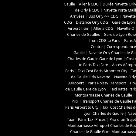
Gaulle
|
Aller à CDG
|
Durée Navette Orly
de Orly à CDG
|
Navette Porte Mail
Arrivées
|
Bus Orly <-> CDG
|
Navette
CDG
|
Distance Orly CDG
|
Gare de Lyon 
Airport Train
|
Aller à CDG
|
Navette Orl
Charles de Gaulles
|
Gare de Lyon Roi
from CDG to Paris
|
Paris A
Centre
|
Correspondance 
Gaulle
|
Navette Orly Charles de Ga
Charles de Gaulle Gare de Lyon
|
Cost 
to Paris Taxi Fare
|
Accès Aéropo
Paris
|
Taxi Cost Paris Airport to City
|
Ta
de Gaulle Orly Navette
|
Navette Orly
Aéroport
|
Paris Roissy Transport
|
How
de Gaulle Gare de Lyon
|
Taxi Rates Pari
Montparnasse Charles de Gaulle
|
Prix
|
Transport Charles de Gaulle Pa
Paris Airport to City
|
Taxi Cost Charles de
Lyon Charles de Gaulle
|
Nave
Taxi
|
Paris Taxi Prices
|
Prix d'un Traje
Montparnasse Aéroport Charles de Gau
Charles de Gaulle Gare Montparnass