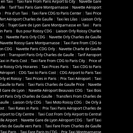
t en Taxi
|
Taxi Fare From Paris Airport to City
|
Navette Gare
lle
|
Tarif Taxi Paris Gare Montparnasse
|
Navette Aéroport
e
|
Prix d'un Taxi
|
Taxi Fare CDG to Paris Center
|
Taxi Price
fert Aéroport Charles de Gaulle
|
Taxi les Lilas
|
Liaison Orly
CDG
|
Trajet Gare de Lyon Gare Montparnasse en Taxi
|
Paris
in Paris
|
Bus pour Roissy CDG
|
Liaison Orly Roissy Charles
ts
|
Navette Paris Orly CDG
|
Navette Orly Charles de Gaulle
Navette Roissy Gare Montparnasse
|
Taxi Fare From CDG to
yon CDG
|
Navette Paris CDG Orly
|
Navette Charle de Gaulle
ort
|
Transport Paris Orly Charles de Gaulle
|
Tarif Aeroport
Taxi in Paris Cost
|
Taxi Fare From CDG to Paris City
|
Price of
e Roissy Orly Horaires
|
Taxi Prices Paris
|
Taxi CDG to Paris
i Aéroport
|
CDG Taxi to Paris Cost
|
CDG Airport to Paris Taxi
rly et Roissy
|
Taxi Prices in Paris
|
Prix Taxi Aéroport
|
Taxi
aulle to Paris
|
Taxi Paris Charles de Gaulle Price
|
Navette
d Gare de Lyon
|
Navette Aéroport Beauvais CDG
|
Taxi Bois
rt Paris Orly Charles de Gaulle
|
Transfers From Charles de
Gaulle
|
Liaison Orly CDG
|
Taxi Moto Roissy CDG
|
De Orly à
ost
|
Taxi Rates in Paris
|
Prix Taxi Paris Aéroport Charles de
Airport to City Centre
|
Taxi Cost From Orly Airport to Central
lle Airport
|
Navette Gare de Lyon Aéroport CDG
|
Tarif Taxi
les de Gaulle vers Paris
|
Taxi Fare From Charles de Gaulle
Taxi Paris
|
Taxi Fare Paris to CDG
|
Prix Taxi Montparnasse