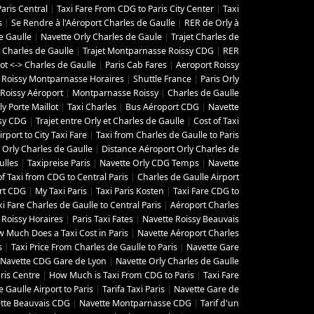
aris Central
|
Taxi Fare From CDG to Paris City Center
|
Taxi
s
|
Se Rendre à l'Aéroport Charles de Gaulle
|
RER de Orly à
e Gaulle
|
Navette Orly Charles de Gaule
|
Trajet Charles de
 Charles de Gaulle
|
Trajet Montparnasse Roissy CDG
|
RER
lot <-> Charles de Gaulle
|
Paris Cab Fares
|
Aeroport Roissy
 Roissy Montparnasse Horaires
|
Shuttle France
|
Paris Orly
Roissy Aéroport
|
Montparnasse Roissy
|
Charles de Gaulle
y Porte Maillot
|
Taxi Charles
|
Bus Aéroport CDG
|
Navette
ssy CDG
|
Trajet entre Orly et Charles de Gaulle
|
Cost of Taxi
irport to City Taxi Fare
|
Taxi from Charles de Gaulle to Paris
Orly Charles de Gaulle
|
Distance Aéroport Orly Charles de
ulles
|
Taxipreise Paris
|
Navette Orly CDG Temps
|
Navette
of Taxi from CDG to Central Paris
|
Charles de Gaulle Airport
rt CDG
|
My Taxi Paris
|
Taxi Paris Kosten
|
Taxi Fare CDG to
xi Fare Charles de Gaulle to Central Paris
|
Aéroport Charles
 Roissy Horaires
|
Paris Taxi Fates
|
Navette Roissy Beauvais
 Much Does a Taxi Cost in Paris
|
Navette Aéroport Charles
s
|
Taxi Price From Charles de Gaulle to Paris
|
Navette Gare
Navette CDG Gare de Lyon
|
Navette Orly Charles de Gaulle
ris Centre
|
How Much is Taxi From CDG to Paris
|
Taxi Fare
 Gaulle Airport to Paris
|
Tarifa Taxi Paris
|
Navette Gare de
tte Beauvais CDG
|
Navette Montparnasse CDG
|
Tarif d'un