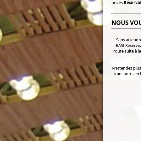
privés
Réservat
NOUS VO
Sans attendre
BAS! Réserve
route suite à 
N'attendez plus
transports en