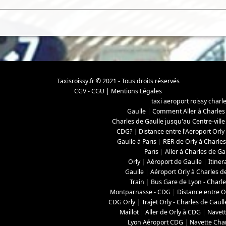
Taxisroissy.fr © 2021 - Tous droits réservés
CGV - CGU
|
Mentions Légales
taxi aeroport roissy charl
Gaulle
|
Comment Aller à Charles
Charles de Gaulle jusqu'au Centre-ville
CDG?
|
Distance entre l'Aeroport Orly
Gaulle à Paris
|
RER de Orly à Charles
Paris
|
Aller à Charles de Ga
Orly
|
Aéroport de Gaulle
|
Itiner
Gaulle
|
Aéroport Orly à Charles d
Train
|
Bus Gare de Lyon - Charle
Montparnasse - CDG
|
Distance entre O
CDG Orly
|
Trajet Orly - Charles de Gaull
Maillot
|
Aller de Orly à CDG
|
Navett
Lyon Aéroport CDG
|
Navette Char