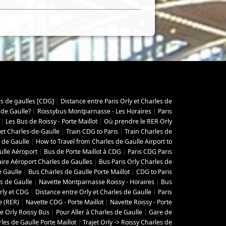
es de gaulles [CDG]
|
Distance entre Paris Orly et Charles de
 de Gaulle?
|
Roissybus Montparnasse - Les Horaires
|
Paris
|
Les Bus de Roissy - Porte Maillot
|
Où prendre le RER Orly
 et Charles-de-Gaulle
|
Train CDG to Paris
|
Train Charles de
 de Gaulle
|
How to Travel from Charles de Gaulle Airport to
ulle Aéroport
|
Bus de Porte Maillot à CDG
|
Paris CDG Paris
aire Aéroport Charles de Gaulles
|
Bus Paris Orly Charles de
e Gaulle
|
Bus Charles de Gaulle Porte Maillot
|
CDG to Paris
s de Gaulle
|
Navette Montparnasse Roissy - Horaires
|
Bus
rly et CDG
|
Distance entre Orly et Charles de Gaulle
|
Paris
e (RER)
|
Navette CDG - Porte Maillot
|
Navette Roissy - Porte
e Orly Roissy Bus
|
Pour Aller à Charles de Gaulle
|
Gare de
les de Gaulle Porte Maillot
|
Trajet Orly -> Roissy Charles de