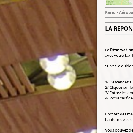
Paris > Aéropo
LA REPON
La
Réservation
avec votre Taxi
Suivez le guide 
1/ Descendez su
2/ Cliquez sur l
3/ Entrez les do
4/ Votre tarif d
Profitez dès mai
hauteur de ce q
Vous pouvez dé