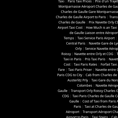
Taxi
|
Paris Taxi Prices
|
Prix d'un Traje
Montparnasse Aéroport Charles de Gau
Charles de Gaulle Gare Montparnass
Charles de Gaulle Airport to Paris
|
Trans
Charles de Gaulle
|
Prix Navette Orly 
Airport Taxi Cost
|
How Much is an Taxi 
de Gaulle Liaison entre Aéropor
Temps
|
Taxi Service Paris Airport
|
Central Paris
|
Navette Gare de L
Orly
|
Service Navette Aérop
Roissy
|
Navette entre Orly et CDG
|
Taxi in Paris
|
Pris Taxi Paris
|
Navett
Cost
|
Taxi Paris Rates
|
Forfait Tax
Fare
|
Taxi Paris Priser
|
Navette entre O
Paris CDG to City
|
Cab from Charles de G
Austerlitz Prly
|
Taxi Gare du Nor
Colombes
|
Navette Aéropo
Gaulle
|
Transport Orly Roissy Charles 
CDG
|
Taxi Paris Charles de Gaulle C
Gaulle
|
Cost of Taxi from Paris 
Paris
|
Taxi at Charles de Gau
Aéroport
|
Transport Aéroport Char
Airport to Paris
|
Taxi Stains
|
Cab 