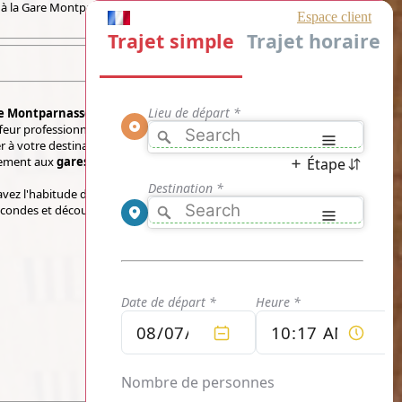
à la Gare Montparnasse.
re Montparnasse
EN LIGNE AU PRIX LE PLUS
ffeur professionnel se met immédiatement en
 à votre destination, que vous souhaitiez être
ement aux
gares
de
Paris
.
vez l'habitude de connaitre! La réservation des
condes et découvrir votre prix unique ne vous