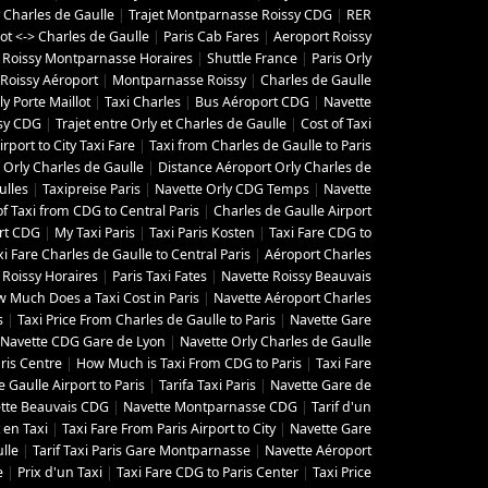
 Charles de Gaulle
|
Trajet Montparnasse Roissy CDG
|
RER
lot <-> Charles de Gaulle
|
Paris Cab Fares
|
Aeroport Roissy
 Roissy Montparnasse Horaires
|
Shuttle France
|
Paris Orly
Roissy Aéroport
|
Montparnasse Roissy
|
Charles de Gaulle
y Porte Maillot
|
Taxi Charles
|
Bus Aéroport CDG
|
Navette
ssy CDG
|
Trajet entre Orly et Charles de Gaulle
|
Cost of Taxi
irport to City Taxi Fare
|
Taxi from Charles de Gaulle to Paris
Orly Charles de Gaulle
|
Distance Aéroport Orly Charles de
ulles
|
Taxipreise Paris
|
Navette Orly CDG Temps
|
Navette
of Taxi from CDG to Central Paris
|
Charles de Gaulle Airport
rt CDG
|
My Taxi Paris
|
Taxi Paris Kosten
|
Taxi Fare CDG to
xi Fare Charles de Gaulle to Central Paris
|
Aéroport Charles
 Roissy Horaires
|
Paris Taxi Fates
|
Navette Roissy Beauvais
 Much Does a Taxi Cost in Paris
|
Navette Aéroport Charles
s
|
Taxi Price From Charles de Gaulle to Paris
|
Navette Gare
Navette CDG Gare de Lyon
|
Navette Orly Charles de Gaulle
ris Centre
|
How Much is Taxi From CDG to Paris
|
Taxi Fare
 Gaulle Airport to Paris
|
Tarifa Taxi Paris
|
Navette Gare de
tte Beauvais CDG
|
Navette Montparnasse CDG
|
Tarif d'un
t en Taxi
|
Taxi Fare From Paris Airport to City
|
Navette Gare
lle
|
Tarif Taxi Paris Gare Montparnasse
|
Navette Aéroport
e
|
Prix d'un Taxi
|
Taxi Fare CDG to Paris Center
|
Taxi Price