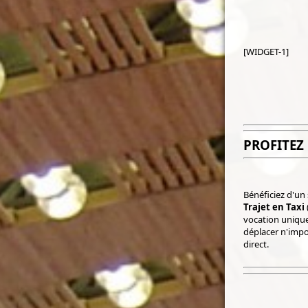
[WIDGET-1]
PROFITEZ
Bénéficiez d'un
Trajet en Taxi
vocation unique
déplacer n'impo
direct.