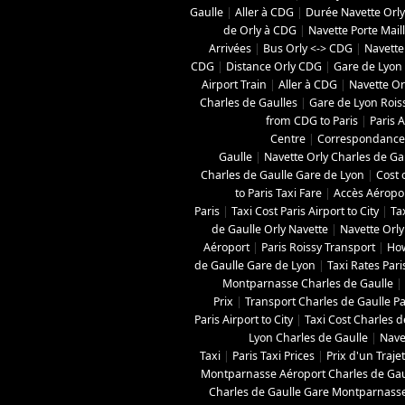
Gaulle
|
Aller à CDG
|
Durée Navette Orly
de Orly à CDG
|
Navette Porte Mail
Arrivées
|
Bus Orly <-> CDG
|
Navette
CDG
|
Distance Orly CDG
|
Gare de Lyon 
Airport Train
|
Aller à CDG
|
Navette Orl
Charles de Gaulles
|
Gare de Lyon Roi
from CDG to Paris
|
Paris A
Centre
|
Correspondance 
Gaulle
|
Navette Orly Charles de Ga
Charles de Gaulle Gare de Lyon
|
Cost 
to Paris Taxi Fare
|
Accès Aéropo
Paris
|
Taxi Cost Paris Airport to City
|
Ta
de Gaulle Orly Navette
|
Navette Orly
Aéroport
|
Paris Roissy Transport
|
How
de Gaulle Gare de Lyon
|
Taxi Rates Pari
Montparnasse Charles de Gaulle
|
Prix
|
Transport Charles de Gaulle Pa
Paris Airport to City
|
Taxi Cost Charles de
Lyon Charles de Gaulle
|
Nave
Taxi
|
Paris Taxi Prices
|
Prix d'un Traje
Montparnasse Aéroport Charles de Gau
Charles de Gaulle Gare Montparnass