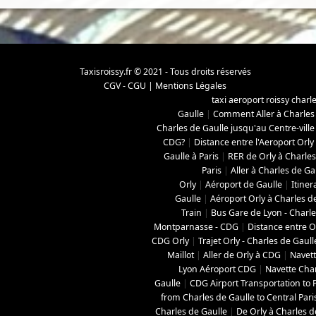
Taxisroissy.fr © 2021 - Tous droits réservés
CGV - CGU
|
Mentions Légales
taxi aeroport roissy charl
Gaulle
|
Comment Aller à Charles
Charles de Gaulle jusqu'au Centre-ville
CDG?
|
Distance entre l'Aeroport Orly
Gaulle à Paris
|
RER de Orly à Charles
Paris
|
Aller à Charles de Ga
Orly
|
Aéroport de Gaulle
|
Itiner
Gaulle
|
Aéroport Orly à Charles d
Train
|
Bus Gare de Lyon - Charle
Montparnasse - CDG
|
Distance entre O
CDG Orly
|
Trajet Orly - Charles de Gaull
Maillot
|
Aller de Orly à CDG
|
Navett
Lyon Aéroport CDG
|
Navette Char
Gaulle
|
CDG Airport Transportation to P
from Charles de Gaulle to Central Pari
Charles de Gaulle
|
De Orly à Charles d