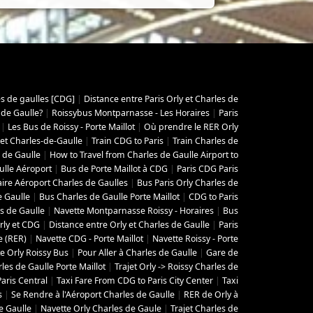
es de gaulles [CDG]
|
Distance entre Paris Orly et Charles de
 de Gaulle?
|
Roissybus Montparnasse - Les Horaires
|
Paris
|
Les Bus de Roissy - Porte Maillot
|
Où prendre le RER Orly
 et Charles-de-Gaulle
|
Train CDG to Paris
|
Train Charles de
 de Gaulle
|
How to Travel from Charles de Gaulle Airport to
ulle Aéroport
|
Bus de Porte Maillot à CDG
|
Paris CDG Paris
aire Aéroport Charles de Gaulles
|
Bus Paris Orly Charles de
e Gaulle
|
Bus Charles de Gaulle Porte Maillot
|
CDG to Paris
s de Gaulle
|
Navette Montparnasse Roissy - Horaires
|
Bus
rly et CDG
|
Distance entre Orly et Charles de Gaulle
|
Paris
e (RER)
|
Navette CDG - Porte Maillot
|
Navette Roissy - Porte
e Orly Roissy Bus
|
Pour Aller à Charles de Gaulle
|
Gare de
les de Gaulle Porte Maillot
|
Trajet Orly -> Roissy Charles de
aris Central
|
Taxi Fare From CDG to Paris City Center
|
Taxi
s
|
Se Rendre à l'Aéroport Charles de Gaulle
|
RER de Orly à
e Gaulle
|
Navette Orly Charles de Gaule
|
Trajet Charles de