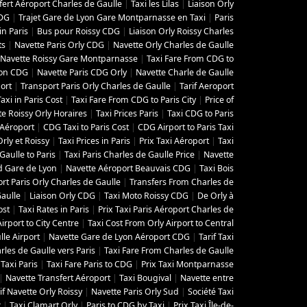
fert Aéroport Charles de Gaulle
|
Taxi les Lilas
|
Liaison Orly
CDG
|
Trajet Gare de Lyon Gare Montparnasse en Taxi
|
Paris
in Paris
|
Bus pour Roissy CDG
|
Liaison Orly Roissy Charles
ts
|
Navette Paris Orly CDG
|
Navette Orly Charles de Gaulle
Navette Roissy Gare Montparnasse
|
Taxi Fare From CDG to
yon CDG
|
Navette Paris CDG Orly
|
Navette Charle de Gaulle
ort
|
Transport Paris Orly Charles de Gaulle
|
Tarif Aeroport
Taxi in Paris Cost
|
Taxi Fare From CDG to Paris City
|
Price of
e Roissy Orly Horaires
|
Taxi Prices Paris
|
Taxi CDG to Paris
i Aéroport
|
CDG Taxi to Paris Cost
|
CDG Airport to Paris Taxi
rly et Roissy
|
Taxi Prices in Paris
|
Prix Taxi Aéroport
|
Taxi
aulle to Paris
|
Taxi Paris Charles de Gaulle Price
|
Navette
d Gare de Lyon
|
Navette Aéroport Beauvais CDG
|
Taxi Bois
rt Paris Orly Charles de Gaulle
|
Transfers From Charles de
Gaulle
|
Liaison Orly CDG
|
Taxi Moto Roissy CDG
|
De Orly à
ost
|
Taxi Rates in Paris
|
Prix Taxi Paris Aéroport Charles de
Airport to City Centre
|
Taxi Cost From Orly Airport to Central
lle Airport
|
Navette Gare de Lyon Aéroport CDG
|
Tarif Taxi
les de Gaulle vers Paris
|
Taxi Fare From Charles de Gaulle
Taxi Paris
|
Taxi Fare Paris to CDG
|
Prix Taxi Montparnasse
|
Navette Transfert Aéroport
|
Taxi Bougival
|
Navette entre
if Navette Orly Roissy
|
Navette Paris Orly Sud
|
Société Taxi
r
|
Taxi Clamart Orly
|
Paris to CDG by Taxi
|
Prix Taxi Île-de-