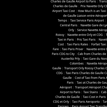
Charles de Gaulle Airport to Paris
|
Trans
Charles de Gaulle
|
Prix Navette Orly 
Airport Taxi Cost
|
How Much is an Taxi 
de Gaulle Liaison entre Aéropor
Temps
|
Taxi Service Paris Airport
|
Central Paris
|
Navette Gare de L
Orly
|
Service Navette Aérop
Roissy
|
Navette entre Orly et CDG
|
Taxi in Paris
|
Pris Taxi Paris
|
Navett
Cost
|
Taxi Paris Rates
|
Forfait Tax
Fare
|
Taxi Paris Priser
|
Navette entre O
Paris CDG to City
|
Cab from Charles de G
Austerlitz Prly
|
Taxi Gare du Nor
Colombes
|
Navette Aéropo
Gaulle
|
Transport Orly Roissy Charles 
CDG
|
Taxi Paris Charles de Gaulle C
Gaulle
|
Cost of Taxi from Paris 
Paris
|
Taxi at Charles de Gau
Aéroport
|
Transport Aéroport Char
Airport to Paris
|
Taxi Stains
|
Cab 
Charles de Gaulle
|
Taxi Cost in Paris
CDG et Orly
|
Taxi Paris Aeroporto
|
Tar
Parisien
|
Paris Airport Taxi Transfe