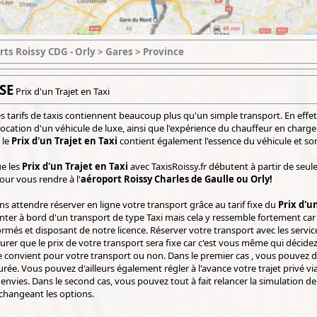
rts Roissy CDG - Orly > Gares > Province
SE
Prix d'un Trajet en Taxi
s tarifs de taxis contiennent beaucoup plus qu'un simple transport. En effet
location d'un véhicule de luxe, ainsi que l'expérience du chauffeur en charge
 le
Prix d'un Trajet en Taxi
contient également l'essence du véhicule et so
ue les
Prix d'un Trajet en Taxi
avec TaxisRoissy.fr débutent à partir de seule
our vous rendre à l'
aéroport Roissy Charles de Gaulle ou Orly!
s attendre réserver en ligne votre transport grâce au tarif fixe du
Prix d'u
nter à bord d'un transport de type Taxi mais cela y ressemble fortement c
ormés et disposant de notre licence. Réserver votre transport avec les servi
rer que le prix de votre transport sera fixe car c'est vous même qui décidez l
che convient pour votre transport ou non. Dans le premier cas , vous pouvez d
urée. Vous pouvez d'ailleurs également régler à l'avance votre trajet privé v
envies. Dans le second cas, vous pouvez tout à fait relancer la simulation d
 changeant les options.