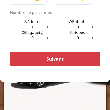
que vous pour se mettre en route, confirmez votre course et
votre transport est assuré, votre
chauffeur Paris Airport
Taxi Service
se met en route et vous n'avez plus rien à faire
de plus que de profiter de votre transport en ligne avec
les
Paris Airport Taxi Service avec TaxisRoissy.fr
, toujours
disponible pour vous servir dès que vous avez besoin d'un
transport de haute qualité.
Nos Gammes de Véhicules