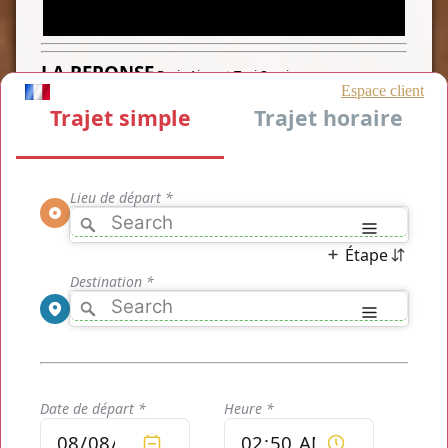
LA REPONSE
Paris Airport Taxi Service
Votre transport
Paris Airport Taxi Service
en ligne est un
transport d'ELITE de Paris qui vous assure d'être prit en
charge à n'importe quel moment avec une SIMPLE
réservation de votre transport en ligne.
Paris Airport Taxi
Service
, c'est tout une équipe de transport qui prend en
charge votre transport et qui se relaient de jour comme de
nuit 24/24h pour vous assurer qu'un chauffeur de notre
équipe de transport
TaxisRoissy
soit toujours à votre
disposition.
N'attendez plus pour enfin profiter d'un transport de très
haute qualité sans frais caché : vous réglez votre note de
transport en ligne avec votre ordinateur ou votre
smartphone sur notre site et le tarif inclus tous les frais de
votre transport, vous ne payez aucun SUPPLEMENTS.
Votre chauffeur
Paris Airport Taxi Service
n'attend plus