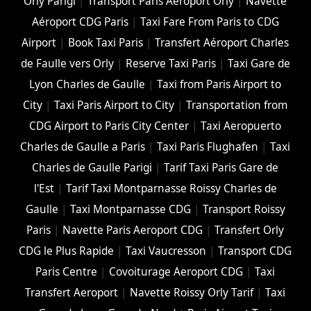
Orly Parigi
|
Transport Paris Aéroport Orly
|
Navette
Aéroport CDG Paris
|
Taxi Fare From Paris to CDG
Airport
|
Book Taxi Paris
|
Transfert Aéroport Charles
de Faulle vers Orly
|
Reserve Taxi Paris
|
Taxi Gare de
Lyon Charles de Gaulle
|
Taxi from Paris Airport to
City
|
Taxi Paris Airport to City
|
Transportation from
CDG Airport to Paris City Center
|
Taxi Aeropuerto
Charles de Gaulle a Paris
|
Taxi Paris Flughafen
|
Taxi
Charles de Gaulle Parigi
|
Tarif Taxi Paris Gare de
l'Est
|
Tarif Taxi Montparnasse Roissy Charles de
Gaulle
|
Taxi Montparnasse CDG
|
Transport Roissy
Paris
|
Navette Paris Aeroport CDG
|
Transfert Orly
CDG le Plus Rapide
|
Taxi Vaucresson
|
Transport CDG
Paris Centre
|
Covoiturage Aeroport CDG
|
Taxi
Transfert Aeroport
|
Navette Roissy Orly Tarif
|
Taxi