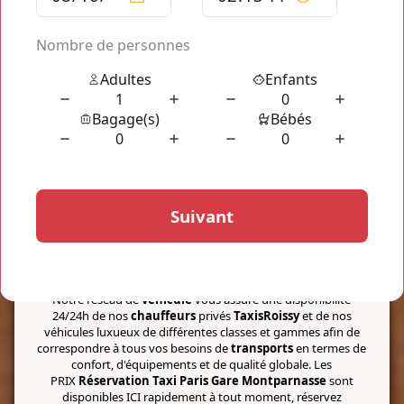
transport ou de vol que vous aurez communiqué lors de
votre réservation en ligne qui nous permet de suivre votre
arrivée en temps réel.
Votre
chauffeur Paris Airport Taxi Prices
vous attend
également avec une pancarte indiquant votre nom afin de
vous permettre de le repérer du premier coup d'oeil.
NOUS VOUS PROPOSONS
Paris Airport Taxi
Prices
Notre réseau de
véhicule
vous assure une disponibilité
24/24h de nos
chauffeurs
privés
TaxisRoissy
et de nos
véhicules luxueux de différentes classes et gammes afin de
correspondre à tous vos besoins de
transports
en termes de
confort, d'équipements et de qualité globale. Les
PRIX
Réservation Taxi Paris Gare Montparnasse
sont
disponibles ICI rapidement à tout moment, réservez