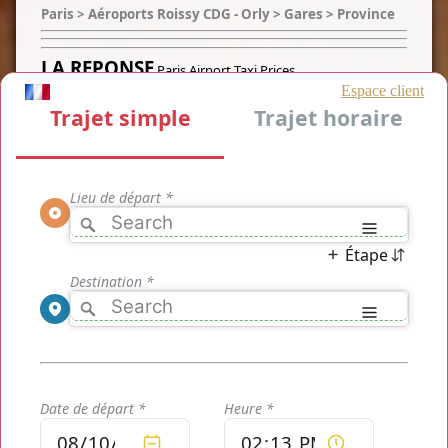
Paris > Aéroports Roissy CDG - Orly > Gares > Province
LA REPONSE
Paris Airport Taxi Prices
Vous souhaitez connaitre le
Paris Airport Taxi Prices
dès à
présent, c'est maintenant possible avec les transports privés
TaxisRoissy
qui vous permettent de découvrir le
prix
de
votre transport à l'avance dès le moment de la
réservation
et sans aucun frais ajouté lors de votre
réservation
puis de
votre
trajet
, vous n'avez qu'à embarquer et profiter de votre
trajet
, rien de plus.
A bord de nos
transports privés
, pour ce qui est inclus dans
votre
tarif Paris Airport Taxi Prices
vous trouverez tous les
équipements de base de l'eau fraiche en passant par les
confiseries jusqu'à l'accès à internet via WiFi et la presse du
jour afin d'agrémenter au mieux votre trajet.
Le tarif de base pour un
trajet en direction de Roissy
est
donc de
seulement 45€
pour un transport de une à quatre
personnes et votre chauffeur peut vous récupérer aux
aéroports et gares de Paris aisément avec le numéro de