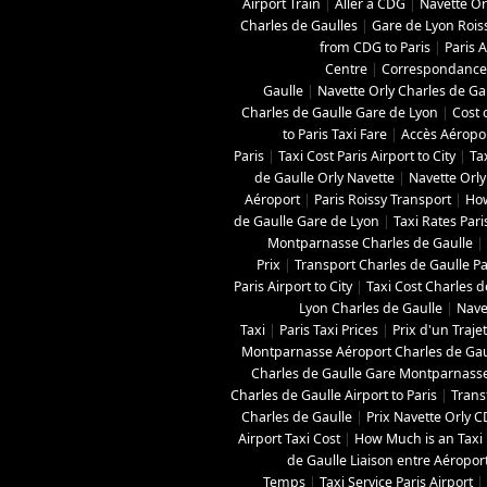
Airport Train
|
Aller à CDG
|
Navette Orl
Charles de Gaulles
|
Gare de Lyon Roi
from CDG to Paris
|
Paris A
Centre
|
Correspondance 
Gaulle
|
Navette Orly Charles de Ga
Charles de Gaulle Gare de Lyon
|
Cost 
to Paris Taxi Fare
|
Accès Aéropo
Paris
|
Taxi Cost Paris Airport to City
|
Ta
de Gaulle Orly Navette
|
Navette Orly
Aéroport
|
Paris Roissy Transport
|
How
de Gaulle Gare de Lyon
|
Taxi Rates Pari
Montparnasse Charles de Gaulle
|
Prix
|
Transport Charles de Gaulle Pa
Paris Airport to City
|
Taxi Cost Charles de
Lyon Charles de Gaulle
|
Nave
Taxi
|
Paris Taxi Prices
|
Prix d'un Traje
Montparnasse Aéroport Charles de Gau
Charles de Gaulle Gare Montparnass
Charles de Gaulle Airport to Paris
|
Trans
Charles de Gaulle
|
Prix Navette Orly 
Airport Taxi Cost
|
How Much is an Taxi 
de Gaulle Liaison entre Aéropor
Temps
|
Taxi Service Paris Airport
|