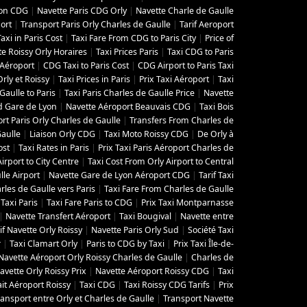
yon CDG
|
Navette Paris CDG Orly
|
Navette Charle de Gaulle
ort
|
Transport Paris Orly Charles de Gaulle
|
Tarif Aeroport
Taxi in Paris Cost
|
Taxi Fare From CDG to Paris City
|
Price of
e Roissy Orly Horaires
|
Taxi Prices Paris
|
Taxi CDG to Paris
i Aéroport
|
CDG Taxi to Paris Cost
|
CDG Airport to Paris Taxi
rly et Roissy
|
Taxi Prices in Paris
|
Prix Taxi Aéroport
|
Taxi
aulle to Paris
|
Taxi Paris Charles de Gaulle Price
|
Navette
d Gare de Lyon
|
Navette Aéroport Beauvais CDG
|
Taxi Bois
rt Paris Orly Charles de Gaulle
|
Transfers From Charles de
Gaulle
|
Liaison Orly CDG
|
Taxi Moto Roissy CDG
|
De Orly à
ost
|
Taxi Rates in Paris
|
Prix Taxi Paris Aéroport Charles de
Airport to City Centre
|
Taxi Cost From Orly Airport to Central
lle Airport
|
Navette Gare de Lyon Aéroport CDG
|
Tarif Taxi
les de Gaulle vers Paris
|
Taxi Fare From Charles de Gaulle
Taxi Paris
|
Taxi Fare Paris to CDG
|
Prix Taxi Montparnasse
|
Navette Transfert Aéroport
|
Taxi Bougival
|
Navette entre
if Navette Orly Roissy
|
Navette Paris Orly Sud
|
Société Taxi
r
|
Taxi Clamart Orly
|
Paris to CDG by Taxi
|
Prix Taxi Île-de-
Navette Aéroport Orly Roissy Charles de Gaulle
|
Charles de
avette Orly Roissy Prix
|
Navette Aéroport Roissy CDG
|
Taxi
ait Aéroport Roissy
|
Taxi CDG
|
Taxi Roissy CDG Tarifs
|
Prix
ransport entre Orly et Charles de Gaulle
|
Transport Navette