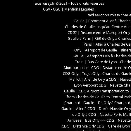
Taxisroissy.fr © 2021 - Tous droits réservés
CGV - CGU
|
Mentions Légales
taxi aeroport roissy charl
Gaulle
|
Comment Aller à Charles
Charles de Gaulle jusqu'au Centre-ville
CDG?
|
Distance entre l'Aeroport Orly
Gaulle à Paris
|
RER de Orly à Charles
Paris
|
Aller à Charles de Ga
Orly
|
Aéroport de Gaulle
|
Itiner
Gaulle
|
Aéroport Orly à Charles d
Train
|
Bus Gare de Lyon - Charle
Montparnasse - CDG
|
Distance entre O
CDG Orly
|
Trajet Orly - Charles de Gaull
Maillot
|
Aller de Orly à CDG
|
Navett
Lyon Aéroport CDG
|
Navette Char
Gaulle
|
CDG Airport Transportation to P
from Charles de Gaulle to Central Pari
Charles de Gaulle
|
De Orly à Charles d
Gaulle
|
Aller à CDG
|
Durée Navette Orly
de Orly à CDG
|
Navette Porte Mail
Arrivées
|
Bus Orly <-> CDG
|
Navette
CDG
|
Distance Orly CDG
|
Gare de Lyon 