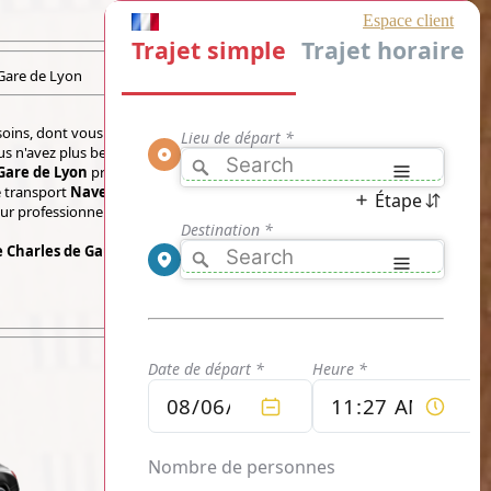
Gare de Lyon
oins, dont vous pouvez bénéficier des services
s n'avez plus besoin de patienter entre chaque
Gare de Lyon
privatisée par les taxisroissy
e transport
Navette Charles de Gaulle Gare
feur professionnel qui donne TOUT pour votre
 Charles de Gaulle Gare de Lyon
en ligne en