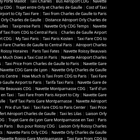
y Porte Maillot
|
Taxi Charles
|
Bus Aéroport CDG
|
Navette
ssy CDG
|
Trajet entre Orly et Charles de Gaulle
|
Cost of Taxi
irport to City Taxi Fare
|
Taxi from Charles de Gaulle to Paris
Orly Charles de Gaulle
|
Distance Aéroport Orly Charles de
ulles
|
Taxipreise Paris
|
Navette Orly CDG Temps
|
Navette
of Taxi from CDG to Central Paris
|
Charles de Gaulle Airport
rt CDG
|
My Taxi Paris
|
Taxi Paris Kosten
|
Taxi Fare CDG to
xi Fare Charles de Gaulle to Central Paris
|
Aéroport Charles
 Roissy Horaires
|
Paris Taxi Fates
|
Navette Roissy Beauvais
 Much Does a Taxi Cost in Paris
|
Navette Aéroport Charles
s
|
Taxi Price From Charles de Gaulle to Paris
|
Navette Gare
Navette CDG Gare de Lyon
|
Navette Orly Charles de Gaulle
ris Centre
|
How Much is Taxi From CDG to Paris
|
Taxi Fare
 Gaulle Airport to Paris
|
Tarifa Taxi Paris
|
Navette Gare de
tte Beauvais CDG
|
Navette Montparnasse CDG
|
Tarif d'un
t en Taxi
|
Taxi Fare From Paris Airport to City
|
Navette Gare
lle
|
Tarif Taxi Paris Gare Montparnasse
|
Navette Aéroport
e
|
Prix d'un Taxi
|
Taxi Fare CDG to Paris Center
|
Taxi Price
fert Aéroport Charles de Gaulle
|
Taxi les Lilas
|
Liaison Orly
CDG
|
Trajet Gare de Lyon Gare Montparnasse en Taxi
|
Paris
in Paris
|
Bus pour Roissy CDG
|
Liaison Orly Roissy Charles
ts
|
Navette Paris Orly CDG
|
Navette Orly Charles de Gaulle
Navette Roissy Gare Montparnasse
|
Taxi Fare From CDG to