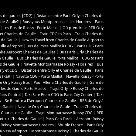
es de gaulles [CDG]
|
Distance entre Paris Orly et Charles de
 de Gaulle?
|
Roissybus Montparnasse - Les Horaires
|
Paris
|
Les Bus de Roissy - Porte Maillot
|
Où prendre le RER Orly
 et Charles-de-Gaulle
|
Train CDG to Paris
|
Train Charles de
 de Gaulle
|
How to Travel from Charles de Gaulle Airport to
ulle Aéroport
|
Bus de Porte Maillot à CDG
|
Paris CDG Paris
aire Aéroport Charles de Gaulles
|
Bus Paris Orly Charles de
e Gaulle
|
Bus Charles de Gaulle Porte Maillot
|
CDG to Paris
s de Gaulle
|
Navette Montparnasse Roissy - Horaires
|
Bus
rly et CDG
|
Distance entre Orly et Charles de Gaulle
|
Paris
e (RER)
|
Navette CDG - Porte Maillot
|
Navette Roissy - Porte
e Orly Roissy Bus
|
Pour Aller à Charles de Gaulle
|
Gare de
les de Gaulle Porte Maillot
|
Trajet Orly -> Roissy Charles de
aris Central
|
Taxi Fare From CDG to Paris City Center
|
Taxi
s
|
Se Rendre à l'Aéroport Charles de Gaulle
|
RER de Orly à
e Gaulle
|
Navette Orly Charles de Gaule
|
Trajet Charles de
 Charles de Gaulle
|
Trajet Montparnasse Roissy CDG
|
RER
lot <-> Charles de Gaulle
|
Paris Cab Fares
|
Aeroport Roissy
 Roissy Montparnasse Horaires
|
Shuttle France
|
Paris Orly
Roissy Aéroport
|
Montparnasse Roissy
|
Charles de Gaulle