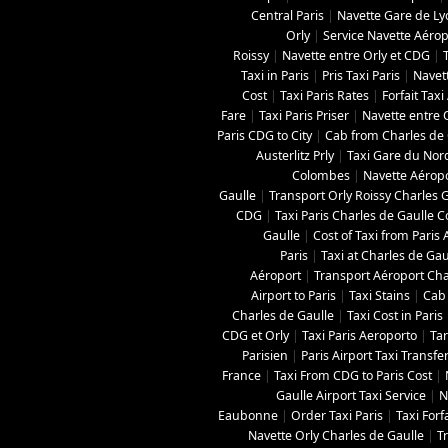
Central Paris
|
Navette Gare de L
Orly
|
Service Navette Aérop
Roissy
|
Navette entre Orly et CDG
|
Taxi in Paris
|
Pris Taxi Paris
|
Navett
Cost
|
Taxi Paris Rates
|
Forfait Tax
Fare
|
Taxi Paris Priser
|
Navette entre O
Paris CDG to City
|
Cab from Charles de G
Austerlitz Prly
|
Taxi Gare du Nor
Colombes
|
Navette Aéropo
Gaulle
|
Transport Orly Roissy Charles 
CDG
|
Taxi Paris Charles de Gaulle C
Gaulle
|
Cost of Taxi from Paris 
Paris
|
Taxi at Charles de Gau
Aéroport
|
Transport Aéroport Char
Airport to Paris
|
Taxi Stains
|
Cab 
Charles de Gaulle
|
Taxi Cost in Paris
CDG et Orly
|
Taxi Paris Aeroporto
|
Tar
Parisien
|
Paris Airport Taxi Transfe
France
|
Taxi From CDG to Paris Cost
|
Gaulle Airport Taxi Service
|
N
Eaubonne
|
Order Taxi Paris
|
Taxi Forf
Navette Orly Charles de Gaulle
|
T