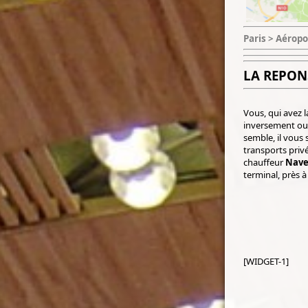
Paris > Aéropo
LA REPON
Vous, qui avez l
inversement ou 
semble, il vous 
transports priv
chauffeur
Nave
terminal, près 
[WIDGET-1]