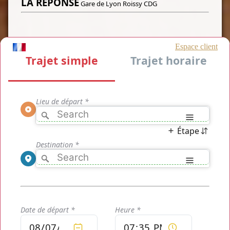
LA REPONSE
Gare de Lyon Roissy CDG
Vous souhaitez disposer d'un transport qui peut vous
amener aisément et rapidement de la Gare de Lyon jusqu'à
l'aéroport de Roissy CDG ou à l'inverse de Roissy CDG jusqu'à
la gare de Lyon? Notre service de transport privatisé "
Gare
de Lyon Roissy CDG
" par TaxisRoissy est fait pour vous!
Cliquez ci-dessous pour découvrir en direct le prix de votre
transport sans compromi, le tarif s'affiche en fonction de vos
choix et vous n'avez plus qu'à le confirmer s'il vous convient.
Egalement, vous pouvez le régler en ligne directement pour
vous assurer d'une qualité de transport à bas prix soit
toujours présente pour vos besoin et surtout que votre tarif,
une fois votre course confirmée par mail et SMS, ne variera
pas! En effet, votre tarif de transport pour votre
transfert
Gare de Lyon Roissy CDG
est unique et ne change
pas une fois votre réservation confirmée par notre équipe de
chauffeurs.
[WIDGET-1]