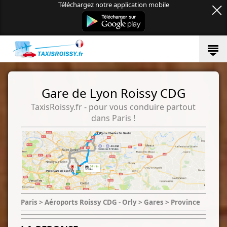
Téléchargez notre application mobile
Gare de Lyon Roissy CDG
TaxisRoissy.fr - pour vous conduire partout
dans Paris !
Paris > Aéroports Roissy CDG - Orly > Gares > Province