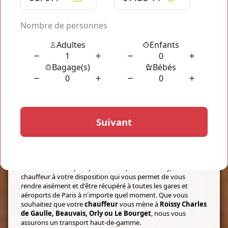
PROFITEZ D'UN TRANSPORT À PETIT
PRIX
Gare de Lyon Roissy CDG
Nos services de transports privatisés
TaxisRoissy
vous
permettent de vous déplacer aisément dans Paris et ses
alentours, pour tous vos trajets et transferts en région
parisienne et vos transports entre les gares et aéroports de
ses arrondissements. N'attendez plus, vous pouvez être
récupéré à la gare de Lyon pour être amené à CDG ou de CDG
à la gare de Lyon. Vous n'attendez plus, vous n'avez plus
besoin d'un transport privé autre que TaxisRoissy, un
chauffeur à votre disposition qui vous permet de vous
rendre aisément et d'être récupéré à toutes les gares et
aéroports de Paris à n'importe quel moment. Que vous
souhaitiez que votre
chauffeur
vous mène à
Roissy Charles
de Gaulle, Beauvais, Orly ou Le Bourget
, nous vous
assurons un transport haut-de-gamme.