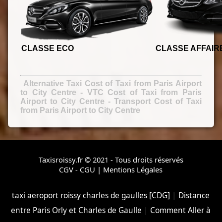
CLASSE ECO
CLASSE AFFAIR
Alternative Taxi Cost of Taxi from Paris Airport
to City Centre
- VTC Cost of Taxi from Paris
Airport to City Centre
-
Transport Cost of Taxi
from Paris Airport to City Centre
Taxisroissy.fr © 2021 - Tous droits réservés
CGV - CGU
|
Mentions Légales
taxi aeroport roissy charles de gaulles [CDG]
|
Distance
entre Paris Orly et Charles de Gaulle
|
Comment Aller à