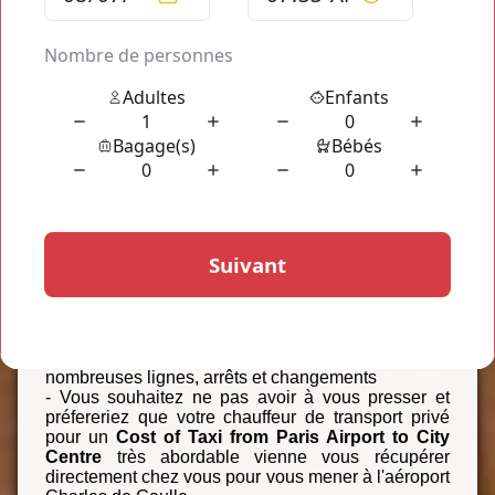
REPONSE
Cost of Taxi from Paris Airport to City
Centre
Le
Cost of Taxi from Paris Airport to City
Centre
de votre trajet est calculé en direct sur une
base de prix de 45€, un tarif équivalent à deux
places de tickets dans une navette de Paris à
Roissy (21€ par personne x 2), les
Cost of Taxi
from Paris Airport to City Centre
deviennent
véritablement intéressant dans plusieurs situations
:
- Vous ne souhaitez pas risquer de vous perdre
dans les transports en commun avec les
nombreuses lignes, arrêts et changements
- Vous souhaitez ne pas avoir à vous presser et
préfereriez que votre chauffeur de transport privé
pour un
Cost of Taxi from Paris Airport to City
Centre
très abordable vienne vous récupérer
directement chez vous pour vous mener à l'aéroport