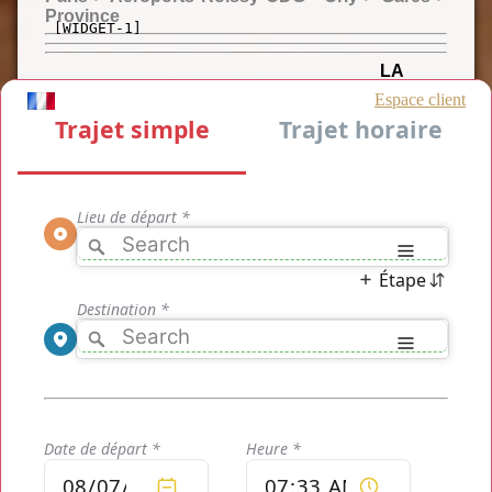
Province
[WIDGET-1]
LA