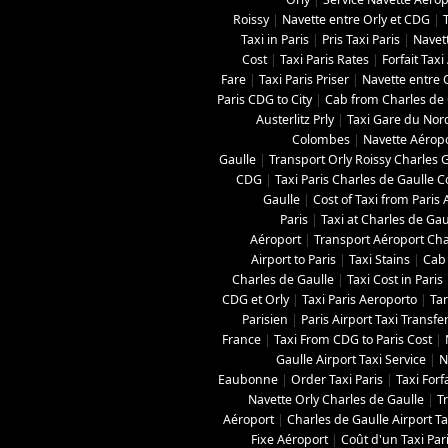
Roissy
|
Navette entre Orly et CDG
|
Taxi in Paris
|
Pris Taxi Paris
|
Navett
Cost
|
Taxi Paris Rates
|
Forfait Tax
Fare
|
Taxi Paris Priser
|
Navette entre O
Paris CDG to City
|
Cab from Charles de G
Austerlitz Prly
|
Taxi Gare du Nor
Colombes
|
Navette Aéropo
Gaulle
|
Transport Orly Roissy Charles 
CDG
|
Taxi Paris Charles de Gaulle C
Gaulle
|
Cost of Taxi from Paris 
Paris
|
Taxi at Charles de Gau
Aéroport
|
Transport Aéroport Char
Airport to Paris
|
Taxi Stains
|
Cab 
Charles de Gaulle
|
Taxi Cost in Paris
CDG et Orly
|
Taxi Paris Aeroporto
|
Tar
Parisien
|
Paris Airport Taxi Transfe
France
|
Taxi From CDG to Paris Cost
|
Gaulle Airport Taxi Service
|
N
Eaubonne
|
Order Taxi Paris
|
Taxi Forf
Navette Orly Charles de Gaulle
|
T
Aéroport
|
Charles de Gaulle Airport Tax
Fixe Aéroport
|
Coût d'un Taxi Par