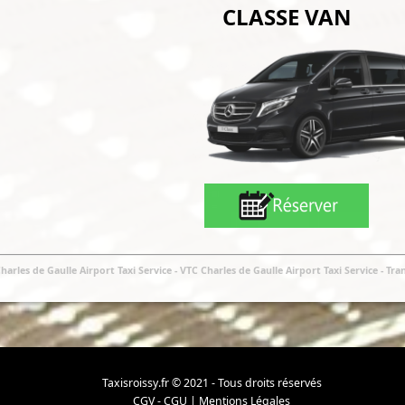
CLASSE VAN
Charles de Gaulle Airport Taxi Service
- VTC Charles de Gaulle Airport Taxi Service
-
Tran
Taxisroissy.fr © 2021 - Tous droits réservés
CGV - CGU
|
Mentions Légales