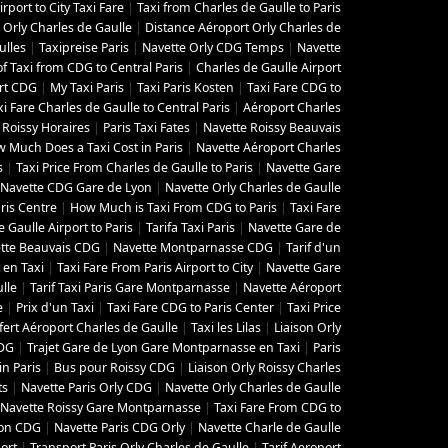
irport to City Taxi Fare
|
Taxi from Charles de Gaulle to Paris
Orly Charles de Gaulle
|
Distance Aéroport Orly Charles de
ulles
|
Taxipreise Paris
|
Navette Orly CDG Temps
|
Navette
of Taxi from CDG to Central Paris
|
Charles de Gaulle Airport
rt CDG
|
My Taxi Paris
|
Taxi Paris Kosten
|
Taxi Fare CDG to
xi Fare Charles de Gaulle to Central Paris
|
Aéroport Charles
 Roissy Horaires
|
Paris Taxi Fates
|
Navette Roissy Beauvais
 Much Does a Taxi Cost in Paris
|
Navette Aéroport Charles
s
|
Taxi Price From Charles de Gaulle to Paris
|
Navette Gare
Navette CDG Gare de Lyon
|
Navette Orly Charles de Gaulle
ris Centre
|
How Much is Taxi From CDG to Paris
|
Taxi Fare
 Gaulle Airport to Paris
|
Tarifa Taxi Paris
|
Navette Gare de
tte Beauvais CDG
|
Navette Montparnasse CDG
|
Tarif d'un
t en Taxi
|
Taxi Fare From Paris Airport to City
|
Navette Gare
lle
|
Tarif Taxi Paris Gare Montparnasse
|
Navette Aéroport
e
|
Prix d'un Taxi
|
Taxi Fare CDG to Paris Center
|
Taxi Price
fert Aéroport Charles de Gaulle
|
Taxi les Lilas
|
Liaison Orly
CDG
|
Trajet Gare de Lyon Gare Montparnasse en Taxi
|
Paris
in Paris
|
Bus pour Roissy CDG
|
Liaison Orly Roissy Charles
ts
|
Navette Paris Orly CDG
|
Navette Orly Charles de Gaulle
Navette Roissy Gare Montparnasse
|
Taxi Fare From CDG to
yon CDG
|
Navette Paris CDG Orly
|
Navette Charle de Gaulle
ort
|
Transport Paris Orly Charles de Gaulle
|
Tarif Aeroport