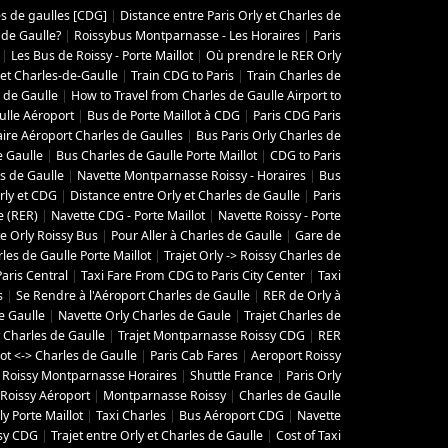
es de gaulles [CDG]
|
Distance entre Paris Orly et Charles de
 de Gaulle?
|
Roissybus Montparnasse - Les Horaires
|
Paris
|
Les Bus de Roissy - Porte Maillot
|
Où prendre le RER Orly
 et Charles-de-Gaulle
|
Train CDG to Paris
|
Train Charles de
 de Gaulle
|
How to Travel from Charles de Gaulle Airport to
ulle Aéroport
|
Bus de Porte Maillot à CDG
|
Paris CDG Paris
aire Aéroport Charles de Gaulles
|
Bus Paris Orly Charles de
e Gaulle
|
Bus Charles de Gaulle Porte Maillot
|
CDG to Paris
s de Gaulle
|
Navette Montparnasse Roissy - Horaires
|
Bus
rly et CDG
|
Distance entre Orly et Charles de Gaulle
|
Paris
e (RER)
|
Navette CDG - Porte Maillot
|
Navette Roissy - Porte
e Orly Roissy Bus
|
Pour Aller à Charles de Gaulle
|
Gare de
les de Gaulle Porte Maillot
|
Trajet Orly -> Roissy Charles de
aris Central
|
Taxi Fare From CDG to Paris City Center
|
Taxi
s
|
Se Rendre à l'Aéroport Charles de Gaulle
|
RER de Orly à
e Gaulle
|
Navette Orly Charles de Gaule
|
Trajet Charles de
 Charles de Gaulle
|
Trajet Montparnasse Roissy CDG
|
RER
lot <-> Charles de Gaulle
|
Paris Cab Fares
|
Aeroport Roissy
 Roissy Montparnasse Horaires
|
Shuttle France
|
Paris Orly
Roissy Aéroport
|
Montparnasse Roissy
|
Charles de Gaulle
y Porte Maillot
|
Taxi Charles
|
Bus Aéroport CDG
|
Navette
ssy CDG
|
Trajet entre Orly et Charles de Gaulle
|
Cost of Taxi