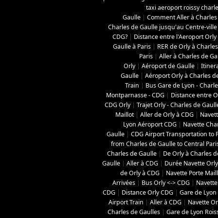
taxi aeroport roissy charl
Gaulle
|
Comment Aller à Charles
Charles de Gaulle jusqu'au Centre-ville
CDG?
|
Distance entre l'Aeroport Orly
Gaulle à Paris
|
RER de Orly à Charles
Paris
|
Aller à Charles de Ga
Orly
|
Aéroport de Gaulle
|
Itiner
Gaulle
|
Aéroport Orly à Charles d
Train
|
Bus Gare de Lyon - Charle
Montparnasse - CDG
|
Distance entre O
CDG Orly
|
Trajet Orly - Charles de Gaull
Maillot
|
Aller de Orly à CDG
|
Navett
Lyon Aéroport CDG
|
Navette Char
Gaulle
|
CDG Airport Transportation to P
from Charles de Gaulle to Central Pari
Charles de Gaulle
|
De Orly à Charles d
Gaulle
|
Aller à CDG
|
Durée Navette Orly
de Orly à CDG
|
Navette Porte Mail
Arrivées
|
Bus Orly <-> CDG
|
Navette
CDG
|
Distance Orly CDG
|
Gare de Lyon 
Airport Train
|
Aller à CDG
|
Navette Orl
Charles de Gaulles
|
Gare de Lyon Roi