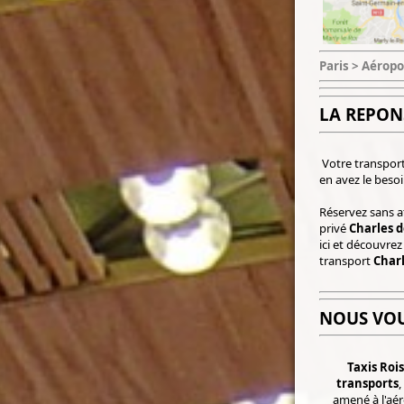
Paris > Aéropo
LA REPON
Votre transpor
en avez le besoi
Réservez sans a
privé
Charles d
ici et découvrez
transport
Charl
NOUS VO
Taxis Rois
transports
,
amené à l'aé