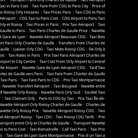
Taxi in Paris Cost
|
Taxi Fare From CDG to Paris City
|
Price of
e Roissy Orly Horaires
|
Taxi Prices Paris
|
Taxi CDG to Paris
i Aéroport
|
CDG Taxi to Paris Cost
|
CDG Airport to Paris Taxi
rly et Roissy
|
Taxi Prices in Paris
|
Prix Taxi Aéroport
|
Taxi
aulle to Paris
|
Taxi Paris Charles de Gaulle Price
|
Navette
d Gare de Lyon
|
Navette Aéroport Beauvais CDG
|
Taxi Bois
rt Paris Orly Charles de Gaulle
|
Transfers From Charles de
Gaulle
|
Liaison Orly CDG
|
Taxi Moto Roissy CDG
|
De Orly à
ost
|
Taxi Rates in Paris
|
Prix Taxi Paris Aéroport Charles de
Airport to City Centre
|
Taxi Cost From Orly Airport to Central
lle Airport
|
Navette Gare de Lyon Aéroport CDG
|
Tarif Taxi
les de Gaulle vers Paris
|
Taxi Fare From Charles de Gaulle
Taxi Paris
|
Taxi Fare Paris to CDG
|
Prix Taxi Montparnasse
|
Navette Transfert Aéroport
|
Taxi Bougival
|
Navette entre
if Navette Orly Roissy
|
Navette Paris Orly Sud
|
Société Taxi
r
|
Taxi Clamart Orly
|
Paris to CDG by Taxi
|
Prix Taxi Île-de-
Navette Aéroport Orly Roissy Charles de Gaulle
|
Charles de
avette Orly Roissy Prix
|
Navette Aéroport Roissy CDG
|
Taxi
ait Aéroport Roissy
|
Taxi CDG
|
Taxi Roissy CDG Tarifs
|
Prix
ransport entre Orly et Charles de Gaulle
|
Transport Navette
i to Paris Cost
|
Taxi Romainville
|
Call Taxi Paris
|
Taxi Prix
is
|
Taxi Gare de Lyon Gare Montparnasse
|
Prix d'un Taxi a