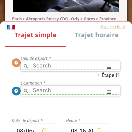
Paris > Aéroports Roissy CDG - Orly > Gares > Province
LA REPONSE
Book Taxi Paris
Vous pouvez sans attendre
Book Taxi Paris
ici même sur
cette page via une simple réservation en ligne après avoir
simulé votre trajet aisément. En cliquant sur le bouton ci-
dessous, vous êtes immédiatement redirigé sur le simulateur
de trajets en ligne TaxisRoissy, vous y entrer les données de
votre trajet désiré et votre tarif
Book Taxi Paris
s'affiche
immédiatemen, vous n'avez plus qu'à le confirmer s'il vous
convient ou vous pouvez également simuler plusieurs types
de trajets avec différents types de véhicules, gammes,
adresses ou options.
Le
Book Taxi Paris
est simplifié et adapté à tous types de
supports, il vous est donc facile de simuler votre trajet
directement sur votre smartphone ou de le réserver