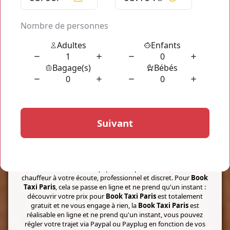
directement sur votre
Book Taxi Paris
tablette tactile ou sur
votre ordinateur.
Le tarif de votre trajet
Book Taxi Paris
est assuré fixé dès
votre confirmation de réservation, le prix ne change pas et
reste le même sans aucun frais supplémentaire.
NOUS VOUS PROPOSONS
Book Taxi Paris
Les transports proposés par TaxisRoissy vous proposent
pour un tarif à partir de seulement 45€ votre voyage dans
Paris et sa région mais également vos transferts entre
aéroports de Paris et gares. Nos transports incluent un tarif
bas et de nombreux équipements présents à bord et un
chauffeur à votre écoute, professionnel et discret. Pour
Book
Taxi Paris
, cela se passe en ligne et ne prend qu'un instant :
découvrir votre prix pour
Book Taxi Paris
est totalement
gratuit et ne vous engage à rien, la
Book Taxi Paris
est
réalisable en ligne et ne prend qu'un instant, vous pouvez
régler votre trajet via Paypal ou Payplug en fonction de vos