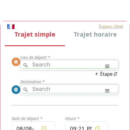
Los taxis de Roissy Charles de Gaulle [CDG], más de 300 taxis de
Roissy Charles de Gaulle [CDG] disponibles 24/24 y alrededor de la
zona de París y sus alrededores. La reserva es accesible a todos y
cada uno y muy rápido y las opciones de pago son igualmente